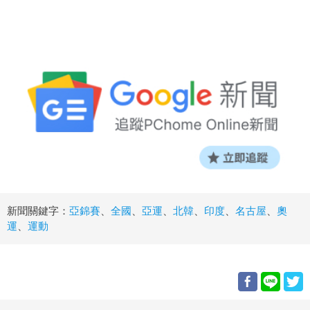
新聞關鍵字：
亞錦賽
、
全國
、
亞運
、
北韓
、
印度
、
名古屋
、
奧
運
、
運動