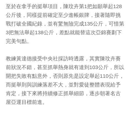
至於在拿手的挺舉項目，陳玟卉第1把如願舉起128
公斤後，同樣提前確定至少進帳銀牌，接著隨即挑
戰打破全國紀錄，並有驚無險完成135公斤，可惜第
3把無法舉起138公斤，差點就能替這次亞錦賽劃下
完美句點。
教練黃達德接受中央社採訪時透露，其實陳玟卉賽
前狀況不錯，甚至抓舉熱身就有達到103公斤，所以
開把失敗有點意外，否則原先是設定舉起110公斤，
而挺舉則與訓練落差不大，並對愛徒整體表現給予
肯定，接下來將持續修正抓舉細節，逐步朝著名古
屋亞運目標前進。