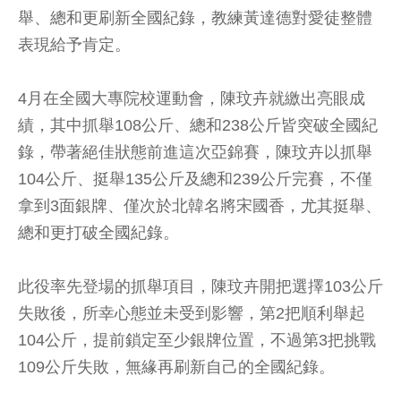
舉、總和更刷新全國紀錄，教練黃達德對愛徒整體
表現給予肯定。
4月在全國大專院校運動會，陳玟卉就繳出亮眼成
績，其中抓舉108公斤、總和238公斤皆突破全國紀
錄，帶著絕佳狀態前進這次亞錦賽，陳玟卉以抓舉
104公斤、挺舉135公斤及總和239公斤完賽，不僅
拿到3面銀牌、僅次於北韓名將宋國香，尤其挺舉、
總和更打破全國紀錄。
此役率先登場的抓舉項目，陳玟卉開把選擇103公斤
失敗後，所幸心態並未受到影響，第2把順利舉起
104公斤，提前鎖定至少銀牌位置，不過第3把挑戰
109公斤失敗，無緣再刷新自己的全國紀錄。