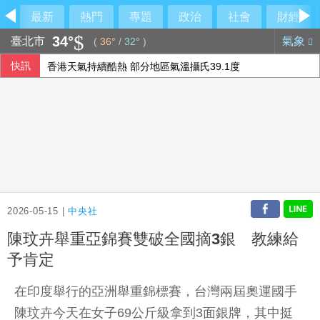
最新
熱門
專題
政治
社會
財經
34°
臺北市
氣象
(
36°
/
32°
)
快訊
香港天氣持續酷熱 部分地區氣溫攝氏39.1度
台積電7月營收出爐 年增44.7%再創歷史新高
泰國地方官員遭槍殺身亡 前議員落網稱討債未果開槍
幼童不願就坐、繫安全帶 加拿大波特航空班機取消
2026-05-15 |
中央社
陳玟卉舉重亞錦賽雙破全國摘3銀 教練給
予肯定
在印度舉行的亞洲舉重錦標賽，台灣兩屆奧運國手
陳玟卉今天在女子69公斤級拿到3面銀牌，其中挺