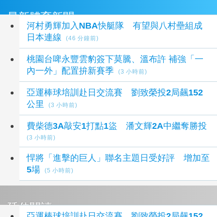
最新體育新聞
河村勇輝加入NBA快艇隊 有望與八村壘組成
日本連線
(46 分鐘前)
桃園台啤永豐雲豹簽下莫騰、溫布許 補強「一
內一外」配置拚新賽季
(3 小時前)
亞運棒球培訓赴日交流賽 劉致榮投2局飆152
公里
(3 小時前)
費柴德3A敲安1打點1盜 潘文輝2A中繼奪勝投
(3 小時前)
悍將「進擊的巨人」聯名主題日受好評 增加至
5場
(5 小時前)
延伸閱讀
亞運棒球培訓赴日交流賽 劉致榮投2局飆152