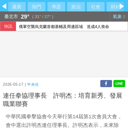
最新
熱門
專題
政治
社會
財經
29°
臺北市
氣象
(
31°
/
27°
)
快訊
俄軍空襲烏克蘭首都基輔及周邊區域 造成4人喪命
備戰反封鎖！管碧玲赴左營驗證海巡平戰轉換
今彩539第115192期 頭獎1注中獎
2026-05-17 |
中央社
連任拳協理事長 許明杰：培育新秀、發展
職業聯賽
中華民國拳擊協會今天舉行第14屆第1次會員大會，
會中選出許明杰連任理事長。許明杰表示，未來除