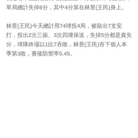
單局總計失掉6分，其中4分算在林昱(王民)身上。
林昱(王民)今天總計用74球投4局，被敲出7支安
打，投出2次三振、3次四壞保送，失掉5分都是責失
分，球隊終場以1比7吞敗，林昱(王民)吞下個人本
季第3敗，賽後防禦率5.45。