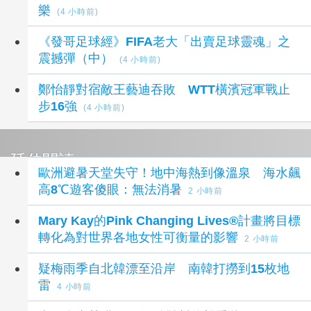
樂
(4 小時前)
《發哥足球經》FIFA老大「出賣足球靈魂」之
震撼彈（中）
(4 小時前)
鄭怡靜對宿敵王藝迪吞敗 WTT橫濱冠軍戰止
步16強
(4 小時前)
延伸閱讀
歐洲避暑天堂失守！地中海熱到像溫泉 海水飆
高8℃遊客傻眼：無法消暑
2 小時前
Mary Kay的Pink Changing Lives®計畫將目標
轉化為對世界各地女性可衡量的影響
2 小時前
疑梅雨季自北韓漂至沿岸 南韓打撈到15枚地
雷
4 小時前