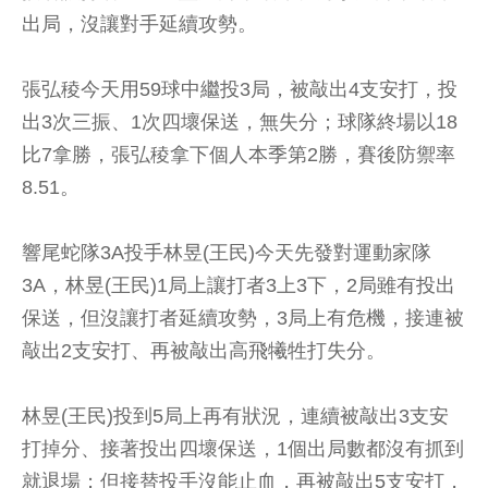
出局，沒讓對手延續攻勢。
張弘稜今天用59球中繼投3局，被敲出4支安打，投
出3次三振、1次四壞保送，無失分；球隊終場以18
比7拿勝，張弘稜拿下個人本季第2勝，賽後防禦率
8.51。
響尾蛇隊3A投手林昱(王民)今天先發對運動家隊
3A，林昱(王民)1局上讓打者3上3下，2局雖有投出
保送，但沒讓打者延續攻勢，3局上有危機，接連被
敲出2支安打、再被敲出高飛犧牲打失分。
林昱(王民)投到5局上再有狀況，連續被敲出3支安
打掉分、接著投出四壞保送，1個出局數都沒有抓到
就退場；但接替投手沒能止血，再被敲出5支安打，