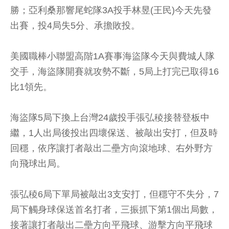
勝；亞利桑那響尾蛇隊3A投手林昱(王民)今天先發
出賽，投4局失5分、承擔敗投。
美國職棒小聯盟高階1A賽事海盜隊今天與費城人隊
交手，海盜隊開賽就攻勢不斷，5局上打完已取得16
比1領先。
海盜隊5局下換上台灣24歲投手張弘稜接替登板中
繼，1人出局後投出四壞保送、被敲出安打，但及時
回穩，依序讓打者敲出二壘方向滾地球、右外野方
向飛球出局。
張弘稜6局下單局被敲出3支安打，但穩守不失分，7
局下觸身球保送首名打者，三振抓下第1個出局數，
接著讓打者敲出二壘方向平飛球、游擊方向平飛球