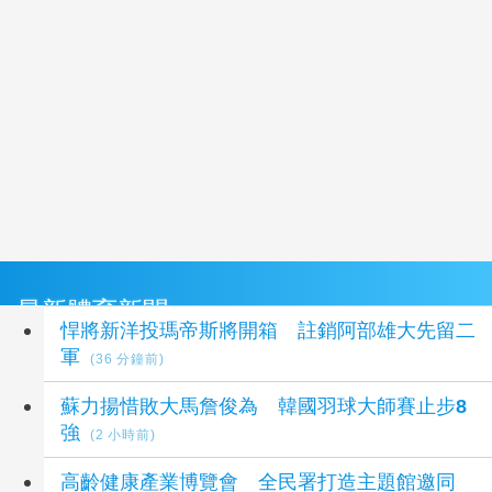
最新體育新聞
悍將新洋投瑪帝斯將開箱 註銷阿部雄大先留二
軍
(36 分鐘前)
蘇力揚惜敗大馬詹俊為 韓國羽球大師賽止步8
強
(2 小時前)
高齡健康產業博覽會 全民署打造主題館邀同