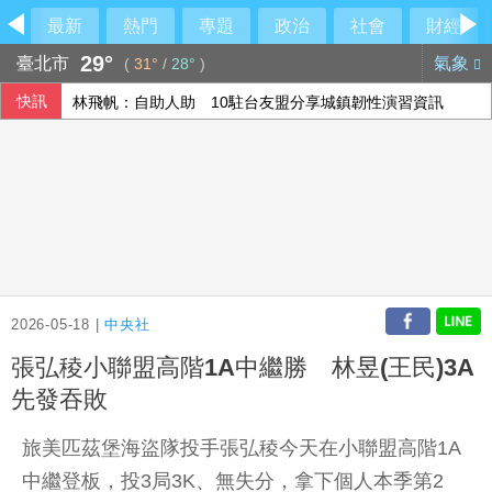
最新
熱門
專題
政治
社會
財經
29°
臺北市
氣象
(
31°
/
28°
)
快訊
林飛帆：自助人助 10駐台友盟分享城鎮韌性演習資訊
傳石崇良請辭 行政院：無相關討論
台股7月去槓桿 有交易戶數669萬戶終止創高
賴總統盼深化台日安全韌性合作 實現自由開放印太
2026-05-18 |
中央社
張弘稜小聯盟高階1A中繼勝 林昱(王民)3A
先發吞敗
旅美匹茲堡海盜隊投手張弘稜今天在小聯盟高階1A
中繼登板，投3局3K、無失分，拿下個人本季第2