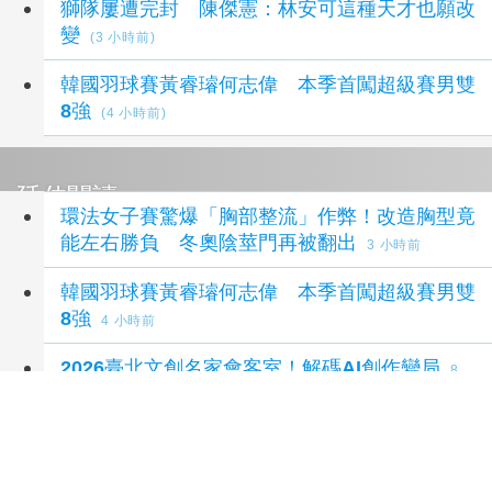
獅隊屢遭完封 陳傑憲：林安可這種天才也願改
變
(3 小時前)
韓國羽球賽黃睿璿何志偉 本季首闖超級賽男雙
8強
(4 小時前)
延伸閱讀
環法女子賽驚爆「胸部整流」作弊！改造胸型竟
能左右勝負 冬奧陰莖門再被翻出
3 小時前
韓國羽球賽黃睿璿何志偉 本季首闖超級賽男雙
8強
4 小時前
2026臺北文創名家會客室！解碼AI創作變局
8
小時前
2026《六都電競》台北市決賽 8/8 線下開打
奧運金牌王齊麟、亞運銀牌Karsa齊聚台北同場