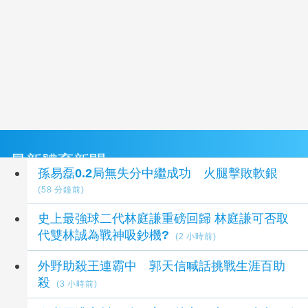
最新體育新聞
孫易磊0.2局無失分中繼成功 火腿擊敗軟銀
(58 分鐘前)
史上最強球二代林庭謙重磅回歸 林庭謙可否取
代雙林誠為戰神吸鈔機?
(2 小時前)
外野助殺王連霸中 郭天信喊話挑戰生涯百助
殺
(3 小時前)