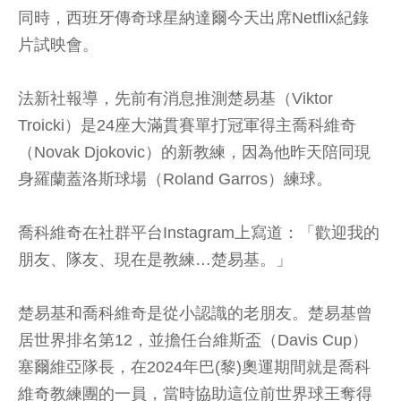
同時，西班牙傳奇球星納達爾今天出席Netflix紀錄
片試映會。
法新社報導，先前有消息推測楚易基（Viktor
Troicki）是24座大滿貫賽單打冠軍得主喬科維奇
（Novak Djokovic）的新教練，因為他昨天陪同現
身羅蘭蓋洛斯球場（Roland Garros）練球。
喬科維奇在社群平台Instagram上寫道：「歡迎我的
朋友、隊友、現在是教練…楚易基。」
楚易基和喬科維奇是從小認識的老朋友。楚易基曾
居世界排名第12，並擔任台維斯盃（Davis Cup）
塞爾維亞隊長，在2024年巴(黎)奧運期間就是喬科
維奇教練團的一員，當時協助這位前世界球王奪得