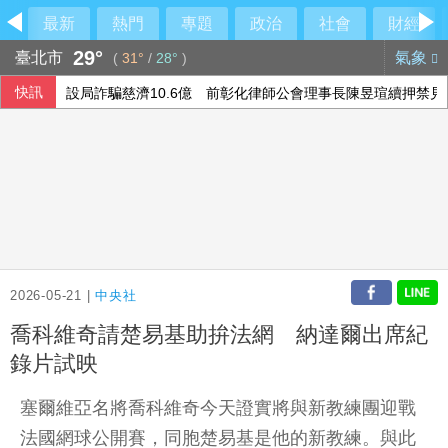
最新
熱門
專題
政治
社會
財經
29°
臺北市
氣象
(
31°
/
28°
)
快訊
設局詐騙慈濟10.6億 前彰化律師公會理事長陳昱瑄續押禁見
15家銀行、60多行員涉收地政士回扣 金管會祭專案金檢最重
本國銀行上半年大賺3583億 年增2成寫同期新高
今彩539第115190期 頭獎3注中獎
2026-05-21 |
中央社
喬科維奇請楚易基助拚法網 納達爾出席紀
錄片試映
塞爾維亞名將喬科維奇今天證實將與新教練團迎戰
法國網球公開賽，同胞楚易基是他的新教練。與此