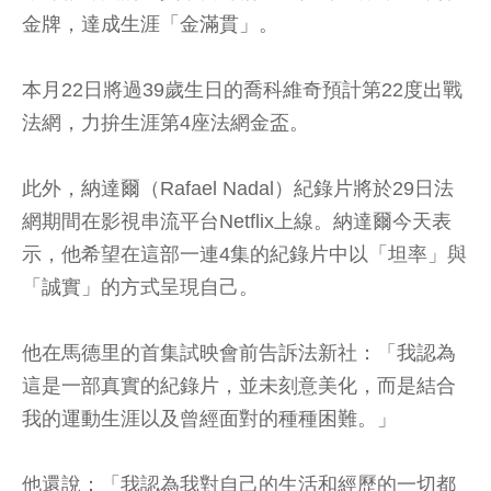
金牌，達成生涯「金滿貫」。
本月22日將過39歲生日的喬科維奇預計第22度出戰
法網，力拚生涯第4座法網金盃。
此外，納達爾（Rafael Nadal）紀錄片將於29日法
網期間在影視串流平台Netflix上線。納達爾今天表
示，他希望在這部一連4集的紀錄片中以「坦率」與
「誠實」的方式呈現自己。
他在馬德里的首集試映會前告訴法新社：「我認為
這是一部真實的紀錄片，並未刻意美化，而是結合
我的運動生涯以及曾經面對的種種困難。」
他還說：「我認為我對自己的生活和經歷的一切都