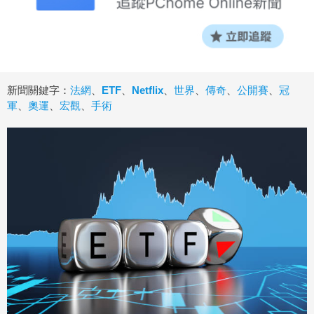
新聞關鍵字：
法網
、
ETF
、
Netflix
、
世界
、
傳奇
、
公開賽
、
冠
軍
、
奧運
、
宏觀
、
手術