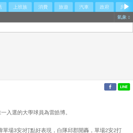
活
上班族
消費
旅遊
汽車
政府
房產
氣象
唯一入選的大學球員為雷皓博。
單場3安3打點好表現，白隊邱郡開轟，單場2安2打