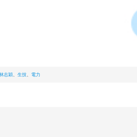
林志穎
、
生技
、
電力