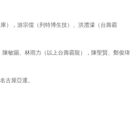
金庫），游宗儒（列特博生技）、洪澧濛（台壽霸
，陳敏賜、林雨力（以上台壽霸龍），陳聖賢、鄭俊瑋
戰名古屋亞運。