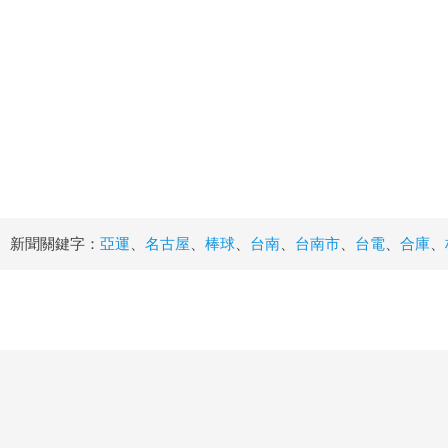
新聞關鍵字：
亞運
、
名古屋
、
棒球
、
台南
、
台南市
、
台電
、
合庫
、