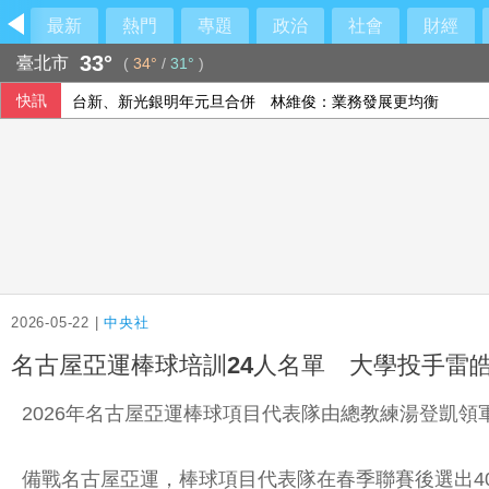
最新
熱門
專題
政治
社會
財經
33°
臺北市
(
34°
/
31°
)
快訊
台新、新光銀明年元旦合併 林維俊：業務發展更均衡
陳時中：高齡勞參率若升至25% 可增70萬勞動人口
國際足總撤私有化提案非洲相挺 歐洲仍不滿持續抵制
王凱猝逝掀起睡眠健康高度關注！醫籲：最危險的不是熬夜，
2026-05-22 |
中央社
名古屋亞運棒球培訓24人名單 大學投手雷
2026年名古屋亞運棒球項目代表隊由總教練湯登凱
備戰名古屋亞運，棒球項目代表隊在春季聯賽後選出4