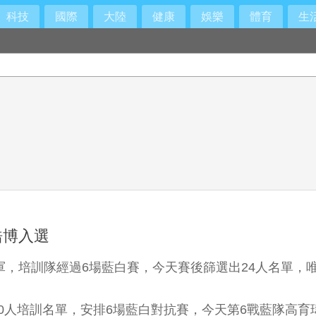
科技
國際
大陸
健康
娛樂
體育
生
而是「這個」錯覺
皓博入選
領軍，培訓隊經過6場藍白賽，今天賽後篩選出24人名單，
0人培訓名單，安排6場藍白對抗賽，今天第6戰藍隊高育瑋