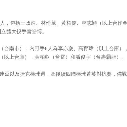
10人，包括王政浩、林佾葳、黃柏儒、林志穎（以上合作
國立體大投手雷皓博。
（台南市）；內野手6人為李亦崴、高育瑋（以上合庫）
語（以上合庫），黃柏叡（台電）和潘俊宇（台壽霸龍）。
哈連盃以及捷克棒球週，及後續四國棒球菁英對抗賽，備