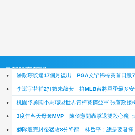
最新體育新聞
潘政琮睽違17個月復出 PGA文罕錦標賽首日繳7
李灝宇替補2打數未敲安 拚MLB台將單季最多安
桃園隊勇闖小馬聯盟世界青棒賽摘亞軍 張善政接
3度作客天母奪MVP 陳傑憲開轟擊退雙殺心魔
(
獅隊遭完封後猛攻8分降龍 林岳平：總是要發揮