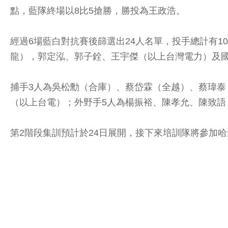
點，藍隊終場以8比5搶勝，勝投為王政浩。
經過6場藍白對抗賽後篩選出24人名單，投手總計有
龍），郭定泓、郭子銓、王宇傑（以上台灣電力）及
捕手3人為吳松勳（合庫）、蔡岱霖（全越）、蔡瑋泰
（以上台電）；外野手5人為楊振裕、陳孝允、陳致
第2階段集訓預計於24日展開，接下來培訓隊將參加