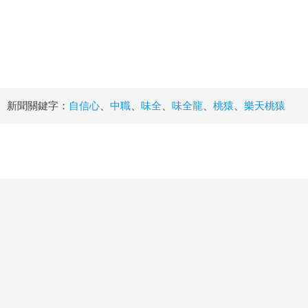
新聞關鍵字：
自信心
、
中職
、
味全
、
味全龍
、
桃猿
、
樂天桃猿