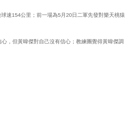
球速154公里；前一場為5月20日二軍先發對樂天桃猿
信心，但黃暐傑對自己沒有信心；教練團覺得黃暐傑調