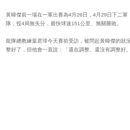
黃暐傑前一場在一軍出賽為4月26日，4月29日下二
隊，投4局無失分，最快球速151公里、無關勝敗。
龍隊總教練葉君璋今天賽前受訪，被問起黃暐傑的狀
整好了，但他會一直說：「還在調整、還沒有調整好