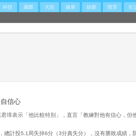
科技
國際
大陸
健康
娛樂
體育
生
去哪了？
差自信心
葉君璋表示「他比較特別」，直言「教練對他有信心，但
總計投5.1局失掉6分（3分責失分），沒有勝敗成績，防禦