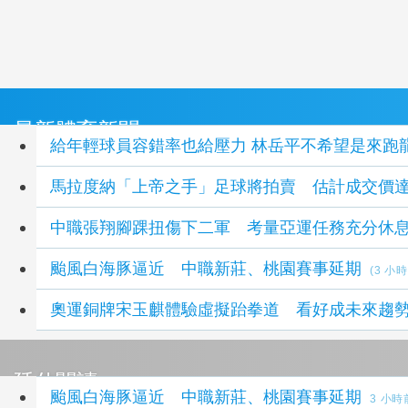
最新體育新聞
給年輕球員容錯率也給壓力 林岳平不希望是來跑
馬拉度納「上帝之手」足球將拍賣 估計成交價達3
中職張翔腳踝扭傷下二軍 考量亞運任務充分休
颱風白海豚逼近 中職新莊、桃園賽事延期
(3 小
奧運銅牌宋玉麒體驗虛擬跆拳道 看好成未來趨
延伸閱讀
颱風白海豚逼近 中職新莊、桃園賽事延期
3 小時