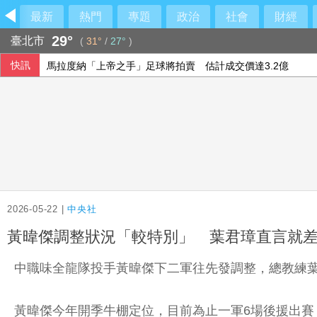
最新
熱門
專題
政治
社會
財經
29°
臺北市
(
31°
/
27°
)
快訊
馬拉度納「上帝之手」足球將拍賣 估計成交價達3.2億
鄭永金遭爆籌4000萬助兒選舉 徐巧芯追問鄭朝方：2190萬
親揭AZ疫苗來台秘辛 温世政：終於還陳時中一個公道
給年輕球員容錯率也給壓力 林岳平不希望是來跑龍套
2026-05-22 |
中央社
黃暐傑調整狀況「較特別」 葉君璋直言就
中職味全龍隊投手黃暐傑下二軍往先發調整，總教練
黃暐傑今年開季牛棚定位，目前為止一軍6場後援出賽，