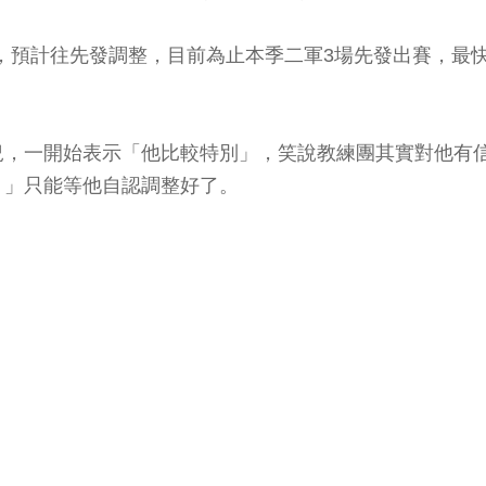
軍，預計往先發調整，目前為止本季二軍3場先發出賽，最快
況，一開始表示「他比較特別」，笑說教練團其實對他有
。」只能等他自認調整好了。