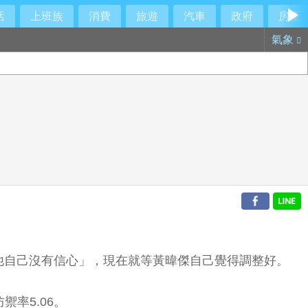
活
上班族
消費
旅遊
汽車
政府
房產
氣象
他自己沒有信心」，現在就等黃暐傑自己覺得調整好。
率5.06。