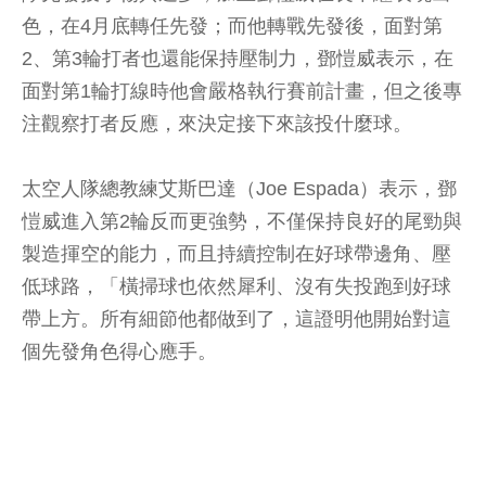
色，在4月底轉任先發；而他轉戰先發後，面對第
2、第3輪打者也還能保持壓制力，鄧愷威表示，在
面對第1輪打線時他會嚴格執行賽前計畫，但之後專
注觀察打者反應，來決定接下來該投什麼球。
太空人隊總教練艾斯巴達（Joe Espada）表示，鄧
愷威進入第2輪反而更強勢，不僅保持良好的尾勁與
製造揮空的能力，而且持續控制在好球帶邊角、壓
低球路，「橫掃球也依然犀利、沒有失投跑到好球
帶上方。所有細節他都做到了，這證明他開始對這
個先發角色得心應手。