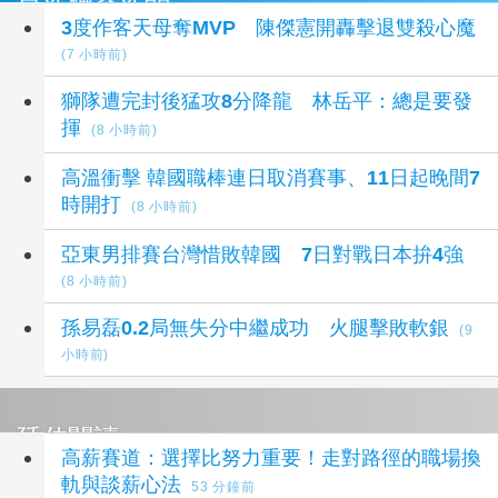
最新體育新聞
3度作客天母奪MVP 陳傑憲開轟擊退雙殺心魔
(7 小時前)
獅隊遭完封後猛攻8分降龍 林岳平：總是要發
揮
(8 小時前)
高溫衝擊 韓國職棒連日取消賽事、11日起晚間7
時開打
(8 小時前)
亞東男排賽台灣惜敗韓國 7日對戰日本拚4強
(8 小時前)
孫易磊0.2局無失分中繼成功 火腿擊敗軟銀
(9
小時前)
延伸閱讀
高薪賽道：選擇比努力重要！走對路徑的職場換
軌與談薪心法
53 分鐘前