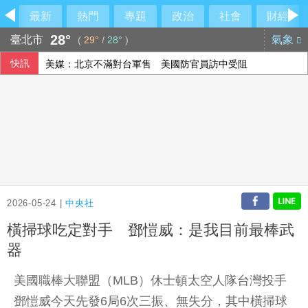
最新
熱門
專題
政治
社會
財經
28°
臺北市
氣象
(
29°
/
28°
)
快訊
美媒：北京不滿對台軍售 美國防官員訪中受阻
美公布就業報告前夕 美股多收黑
伊朗擬禁美以船隻過海峽 國際油價大漲逾3美元
2026-05-24 |
中央社
橫掃球吃定對手 鄧愷威：是我目前最棒武
器
美國職棒大聯盟（MLB）休士頓太空人隊台灣投手
鄧愷威今天先發6局6次三振、無失分，其中橫掃球