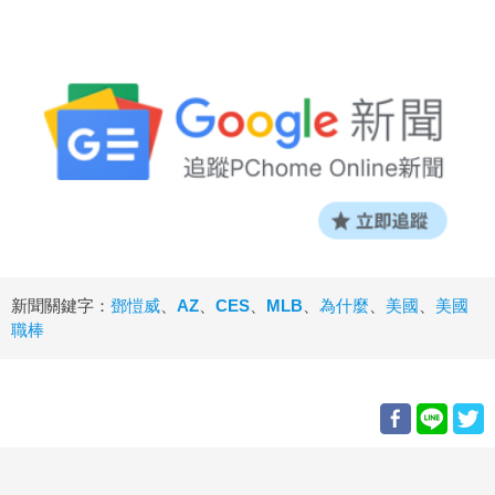
新聞關鍵字：
鄧愷威
、
AZ
、
CES
、
MLB
、
為什麼
、
美國
、
美國
職棒