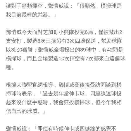
讓對手頻頻揮空，鄧愷威說：「很顯然，橫掃球是
我目前最棒的武器。」
鄧愷威今天面對芝加哥小熊隊投完6局，僅被敲出2
支安打，製造6次三振另有3次四壞保送，幫助球隊
以3比0獲勝；鄧愷威全場投出的89球中，有42顆是
橫掃球，而且全場製造10次揮空有7次都來自這個球
種。
根據大聯盟官網報導，鄧愷威賽後接受訪問談到橫
掃球時表示，「過去幾年當伸卡球、四縫線速球投
起來沒什麼手感時，我會狂投橫掃球，但今年我相
信自己的球威。」
鄧愷威說：「即便有時候伸卡或四縫線的感覺不