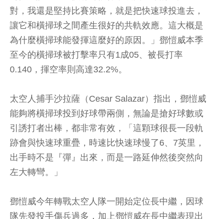
對，我還是堅持比賽策略，就是把快速球投進去，
讓它和橫掃球之間產生很好的共軌效應。這大概是
為什麼橫掃球能發揮這麼好的原因。」鄧愷威本季
至今的橫掃球被打擊率只有1成05、被長打率
0.140，揮空率則高達32.2%。
太空人捕手沙拉薩（Cesar Salazar）指出，鄧愷威
能夠將橫掃球投到好球帶兩側，無論是搶好球數或
引誘打者出棒，都非常有效，「這顆球很長一段軌
跡會與快速球重疊，時速比快速球慢了6、7英里，
出手時不是『彈』出來，而是一路延伸然後突然向
左大轉彎。」
鄧愷威今年轉戰太空人隊一開始定位長中繼，因球
隊先發投手傷兵過多，加上鄧愷威在長中繼表現出