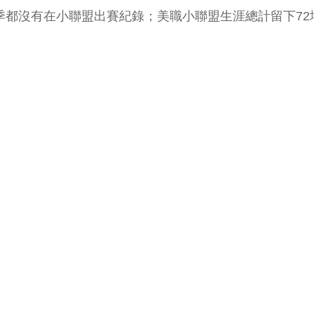
都沒有在小聯盟出賽紀錄；美職小聯盟生涯總計留下72場出賽