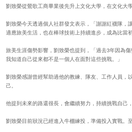
劉致榮從鶯歌工商畢業後先升上文化大學，在文化大學棒
劉致榮今天透過個人社群發文表示，「謝謝紅襪隊，
適應旅美生活，也在棒球技術上持續進步，成為比當
旅美生涯傷勢影響，劉致榮也提到，「過去3年因為
我知道自己從來都不是一個人在面對這些挑戰。」
劉致榮感謝曾經幫助過他的教練、隊友、工作人員，
己。
他提到未來的路還很長，會繼續努力，持續挑戰自己
劉致榮目前狀況已經進入牛棚練投，準備投入實戰。