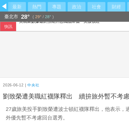
最新
熱門
專題
政治
社會
財經
28°
臺北市
(
29°
/
28°
)
快訊
美參院通過對俄制裁案 川普可課俄商品最高500%關稅
美就業數據遜於預期升息風險降低 美股收紅
2026-06-12 |
中央社
劉致榮遭美職紅襪隊釋出 續拚旅外暫不考
27歲旅美投手劉致榮遭波士頓紅襪隊釋出，他表示，
外優先暫不考慮回台選秀。