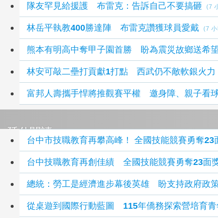
隊友罕見給援護 布雷克：告訴自己不要搞砸
(7
林岳平執教400勝達陣 布雷克讚獲球員愛戴
(7 
熊本有明高中奪甲子園首勝 盼為震災故鄉送希
林安可敲二壘打貢獻1打點 西武仍不敵軟銀火力
富邦人壽攜手悍將推觀賽平權 邀身障、親子看
延伸閱讀
台中市技職教育再攀高峰！ 全國技能競
台中技職教育再創佳績 全國技能競賽勇奪23面獎
總統：勞工是經濟進步幕後英雄 盼支持政府政
從桌遊到國際行動藍圖 115年僑務探索營培育