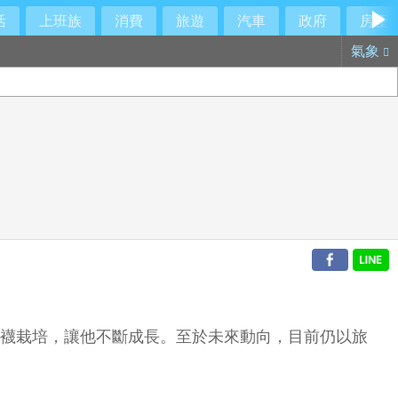
活
上班族
消費
旅遊
汽車
政府
房產
氣象
紅襪栽培，讓他不斷成長。至於未來動向，目前仍以旅