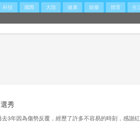
科技
國際
大陸
健康
娛樂
體育
生
慮選秀
過去3年因為傷勢反覆，經歷了許多不容易的時刻，感謝