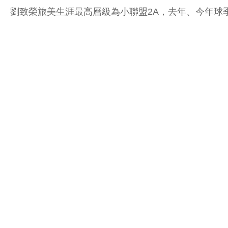
劉致榮旅美生涯最高層級為小聯盟2A，去年、今年球季