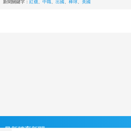
新聞關鍵字：
紅襪
、
中職
、
出國
、
棒球
、
美國
最新體育新聞