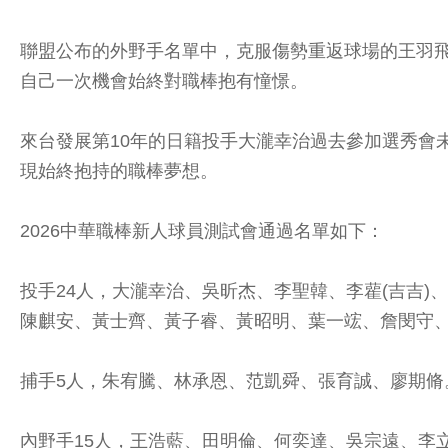
聯盟公布的外野手名單中，克服傷勢重返球場的王羽
自己一次機會始終對職棒抱有憧憬。
來台發展第10年的日籍投手大瀧幸治過去參加選秀會
現始終抱持的職棒夢想。
2026中華職棒新人球員測試會通過名單如下：
投手24人，大瀧幸治、吳昕杰、李聖韓、李雚(吉吉
陳麒安、黃士齊、黃子睿、黃昭明、葉一竤、詹閔守
捕手5人，朱宥騰、林承恩、范凱舜、張育誠、廖期脩
內野手15人，王浩藍、田明倫、何奕達、吳宗遠、李