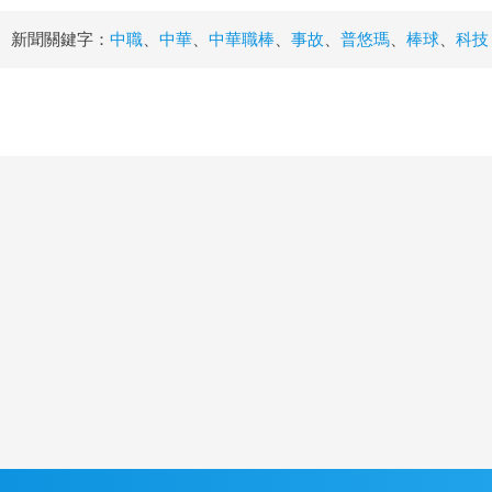
新聞關鍵字：
中職
、
中華
、
中華職棒
、
事故
、
普悠瑪
、
棒球
、
科技