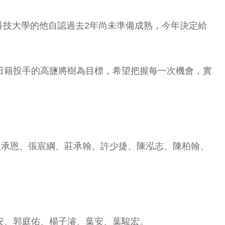
科技大學的他自認過去2年尚未準備成熟，今年決定給
日籍投手的高鹽將樹為目標，希望把握每一次機會，實
張承恩、張宸綱、莊承翰、許少捷、陳泓志、陳柏翰、
安、郭庭佑、楊子濬、葉安、葉駿宏。