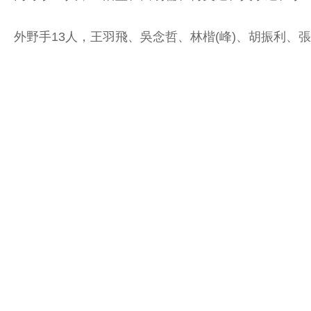
外野手13人，王羽飛、吳念哲、林楷(峰)、胡振利