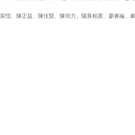
、張宸愷、陳正益、陳佳賢、陳培力、陽黃柏憲、廖睿綸、