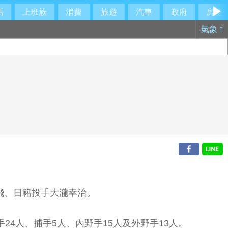
活
上班族
消費
旅遊
汽車
政府
房產
氣象
飛、日籍投手大瀧幸治。
4人、捕手5人、內野手15人及外野手13人。