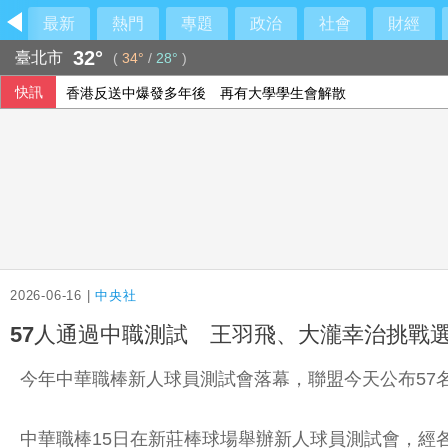
最新
熱門
專題
政治
社會
財經
32°
臺北市
(
34°
/
28°
)
快訊
香港反送中爆發多年後 再有大學學生會解散
太平洋島國論壇外長會 中國試射飛彈將成焦點
佛奇聽證會行使緘默權 參議員保羅促起訴川普支持
台積電上漲25元 台股今早盤攻上44800點
2026-06-16 |
中央社
57人通過中職測試 王羽飛、大瀧幸治挑戰
今年中華職棒新人球員測試會落幕，聯盟今天公布57
中華職棒15日在新莊棒球場舉辦新人球員測試會，經各