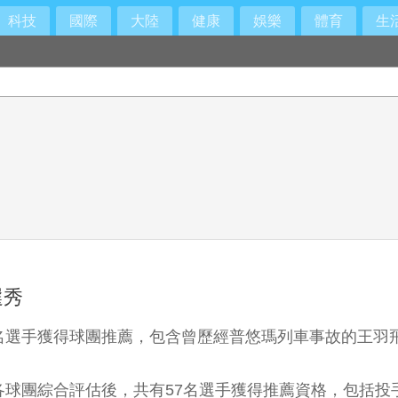
科技
國際
大陸
健康
娛樂
體育
生
選秀
名選手獲得球團推薦，包含曾歷經普悠瑪列車事故的王羽
球團綜合評估後，共有57名選手獲得推薦資格，包括投手2