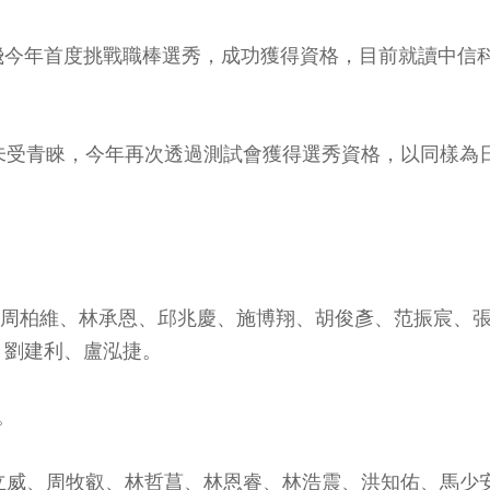
飛今年首度挑戰職棒選秀，成功獲得資格，目前就讀中信
未受青睞，今年再次透過測試會獲得選秀資格，以同樣為
)、周柏維、林承恩、邱兆慶、施博翔、胡俊彥、范振宸、
、劉建利、盧泓捷。
。
立威、周牧叡、林哲菖、林恩睿、林浩震、洪知佑、馬少