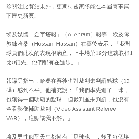
除關注比賽結果外，更期待國家隊能在本屆賽事寫
下歷史新頁。
埃及媒體「金字塔報」（Al Ahram）報導，埃及隊
教練哈桑（Hossam Hassan）在賽後表示：「我對
球員們此次的表現很滿意，上半場第19分鐘就取得1
比0領先。他們都有在進步。」
報導另指出，哈桑在賽後也對裁判未判罰點球（12
碼）感到不平。他補充說：「我們率先進了一球，
也獲得一個明顯的點球，但裁判並未判罰，也沒有
查看影像輔助裁判（Video Assistant Referee，
VAR），這點讓我不解。」
埃及男性似乎天生都擁有「足球魂」，幾乎每個埃