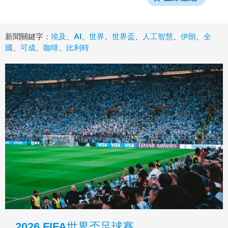
新聞關鍵字：
埃及
、
AI
、
世界
、
世界盃
、
人工智慧
、
伊朗
、
全
國
、
可成
、
咖啡
、
比利時
2026 FIFA世界盃足球賽