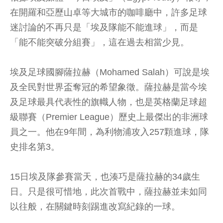
在開羅和亞歷山卓等大城市的咖啡廳中，許多足球
迷討論的不再只是「埃及隊能不能進球」，而是
「能不能突破分組賽」，這在過去相當少見。
埃及足球國腳薩拉赫（Mohamed Salah）可說是埃
及全民對世界盃奪冠的希望象徵。薩拉赫是當今埃
及足球最具代表性的旗幟人物，也是英格蘭足球超
級聯賽（Premier League）歷史上最傑出的非洲球
員之一。他在9年間，為利物浦攻入257顆進球，隊
史排名第3。
15日埃及隊參賽當天，也湊巧是薩拉赫的34歲生
日。只是很可惜地，此次首戰中，薩拉赫並未如同
以往般，在關鍵時刻踢進改寫紀錄的一球。