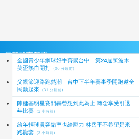
最新體育新聞
全國青少年網球好手齊聚台中 第24屆筑波木
笑盃熱血開打
(30 分鐘前)
父親節迎路跑熱潮 台中下半年賽事季開跑邀全
民動起來
(31 分鐘前)
陳鏞基明星賽開轟曾想到此為止 轉念享受引退
年比賽
(2 小時前)
給年輕球員容錯率也給壓力 林岳平不希望是來
跑龍套
(3 小時前)