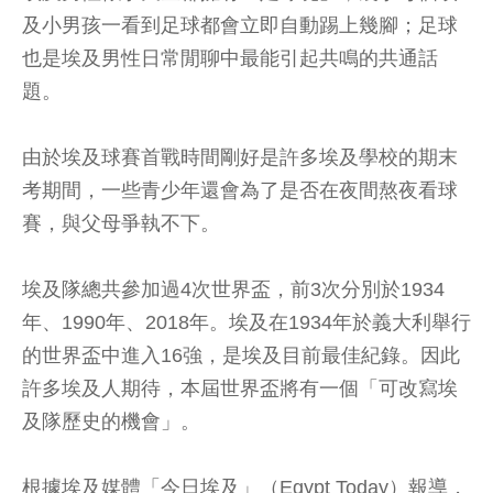
及小男孩一看到足球都會立即自動踢上幾腳；足球
也是埃及男性日常閒聊中最能引起共鳴的共通話
題。
由於埃及球賽首戰時間剛好是許多埃及學校的期末
考期間，一些青少年還會為了是否在夜間熬夜看球
賽，與父母爭執不下。
埃及隊總共參加過4次世界盃，前3次分別於1934
年、1990年、2018年。埃及在1934年於義大利舉行
的世界盃中進入16強，是埃及目前最佳紀錄。因此
許多埃及人期待，本屆世界盃將有一個「可改寫埃
及隊歷史的機會」。
根據埃及媒體「今日埃及」（Egypt Today）報導，