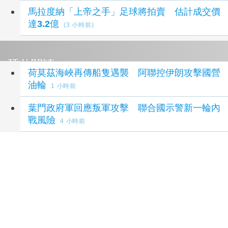
馬拉度納「上帝之手」足球將拍賣 估計成交價
達3.2億
(3 小時前)
延伸閱讀
荷莫茲海峽再傳船隻遇襲 阿聯控伊朗攻擊國營
油輪
1 小時前
葉門政府軍回應叛軍攻擊 聯合國示警新一輪內
戰風險
4 小時前
大陸稀土禁令牽制美軍攻擊伊朗 川普急找國際
礦業巨頭開會反制
5 小時前
涉洩空軍一號機密 前美空軍部長遭五角大廈停
權
5 小時前
中以關係摩擦 以色列關閉駐成都總領事館
6 小
時前