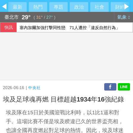
最新
熱門
專題
政治
社會
財經
29°
臺北市
氣象
(
31°
/
27°
)
快訊
塞內加爾加強打擊同性戀 71人遭控「違反自然行為」
泰90天內推校園安全標準 槍擊案後全國加強心理篩檢
荷莫茲海峽再傳船隻遇襲 阿聯控伊朗攻擊國營油輪
兆基案 內政部：督促業者積極履約或轉讓契約
2026-06-16 |
中央社
埃及足球魂再燃 目標超越1934年16強紀錄
埃及隊在15日於美國迎戰比利時，以1比1逼和對
手。這場比賽不僅是埃及睽違已久的世界盃亮相，
也讓全國再度燃起對足球的熱情。因此，埃及球迷