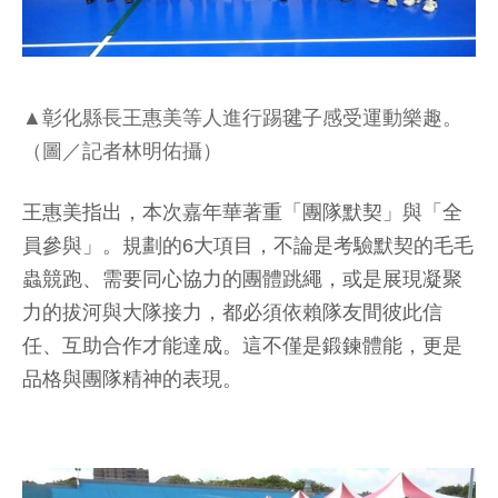
▲彰化縣長王惠美等人進行踢毽子感受運動樂趣。
（圖／記者林明佑攝）
王惠美指出，本次嘉年華著重「團隊默契」與「全
員參與」。規劃的6大項目，不論是考驗默契的毛毛
蟲競跑、需要同心協力的團體跳繩，或是展現凝聚
力的拔河與大隊接力，都必須依賴隊友間彼此信
任、互助合作才能達成。這不僅是鍛鍊體能，更是
品格與團隊精神的表現。