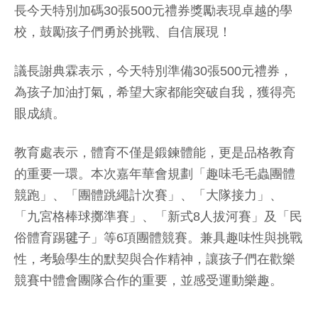
長今天特別加碼30張500元禮券獎勵表現卓越的學
校，鼓勵孩子們勇於挑戰、自信展現！
議長謝典霖表示，今天特別準備30張500元禮券，
為孩子加油打氣，希望大家都能突破自我，獲得亮
眼成績。
教育處表示，體育不僅是鍛鍊體能，更是品格教育
的重要一環。本次嘉年華會規劃「趣味毛毛蟲團體
競跑」、「團體跳繩計次賽」、「大隊接力」、
「九宮格棒球擲準賽」、「新式8人拔河賽」及「民
俗體育踢毽子」等6項團體競賽。兼具趣味性與挑戰
性，考驗學生的默契與合作精神，讓孩子們在歡樂
競賽中體會團隊合作的重要，並感受運動樂趣。