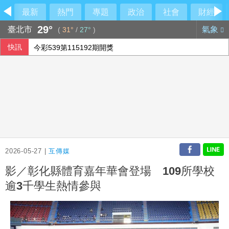
最新
熱門
專題
政治
社會
財經
29°
臺北市
氣象
(
31°
/
27°
)
快訊
今彩539第115192期開獎
兆基案 內政部：督促業者積極履約或轉讓契約
空腹運動好不好？中醫教你掌握最佳運動時機
泰90天內推校園安全標準 槍擊案後全國加強心理篩檢
2026-05-27 |
互傳媒
影／彰化縣體育嘉年華會登場 109所學校
逾3千學生熱情參與