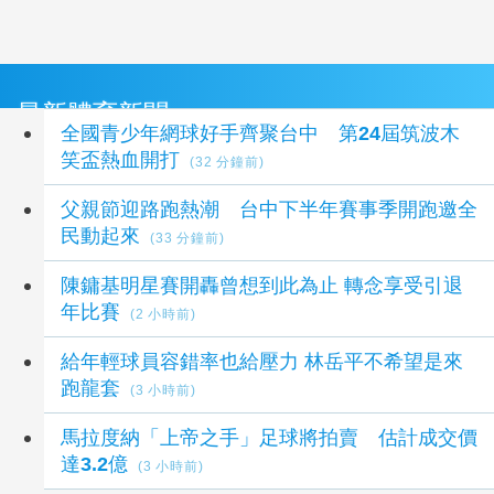
最新體育新聞
全國青少年網球好手齊聚台中 第24屆筑波木
笑盃熱血開打
(32 分鐘前)
父親節迎路跑熱潮 台中下半年賽事季開跑邀全
民動起來
(33 分鐘前)
陳鏞基明星賽開轟曾想到此為止 轉念享受引退
年比賽
(2 小時前)
給年輕球員容錯率也給壓力 林岳平不希望是來
跑龍套
(3 小時前)
馬拉度納「上帝之手」足球將拍賣 估計成交價
達3.2億
(3 小時前)