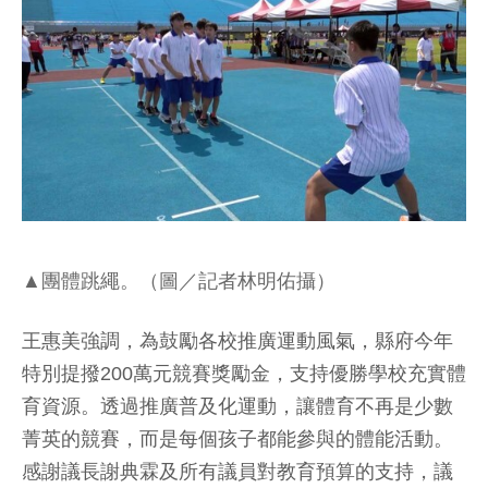
▲團體跳繩。（圖／記者林明佑攝）
王惠美強調，為鼓勵各校推廣運動風氣，縣府今年
特別提撥200萬元競賽獎勵金，支持優勝學校充實體
育資源。透過推廣普及化運動，讓體育不再是少數
菁英的競賽，而是每個孩子都能參與的體能活動。
感謝議長謝典霖及所有議員對教育預算的支持，議