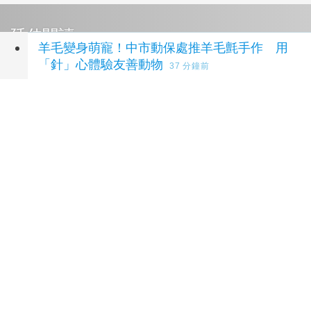
延伸閱讀
羊毛變身萌寵！中市動保處推羊毛氈手作 用
「針」心體驗友善動物
37 分鐘前
泰90天內推校園安全標準 槍擊案後全國加強
心理篩檢
38 分鐘前
台日韓85位選手教練齊聚台中 2026台灣地板
滾球邀請賽登場
39 分鐘前
暑假親子遊嘉義水上 太空、糖果、咖啡到採果
一次玩
43 分鐘前
中友百貨攜手興大辦有機市集 25家小農共推
永續生活
45 分鐘前