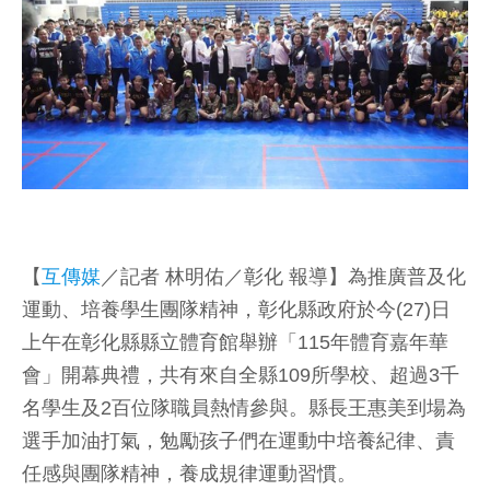
【
互傳媒
／記者 林明佑／彰化 報導】為推廣普及化
運動、培養學生團隊精神，彰化縣政府於今(27)日
上午在彰化縣縣立體育館舉辦「115年體育嘉年華
會」開幕典禮，共有來自全縣109所學校、超過3千
名學生及2百位隊職員熱情參與。縣長王惠美到場為
選手加油打氣，勉勵孩子們在運動中培養紀律、責
任感與團隊精神，養成規律運動習慣。