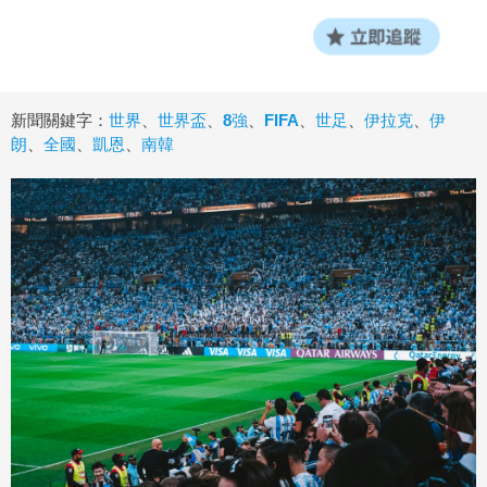
新聞關鍵字：
世界
、
世界盃
、
8強
、
FIFA
、
世足
、
伊拉克
、
伊
朗
、
全國
、
凱恩
、
南韓