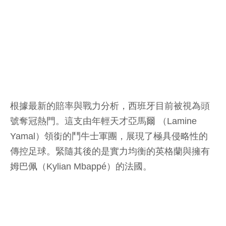
根據最新的賠率與戰力分析，西班牙目前被視為頭
號奪冠熱門。這支由年輕天才亞馬爾 （Lamine
Yamal）領銜的鬥牛士軍團，展現了極具侵略性的
傳控足球。緊隨其後的是實力均衡的英格蘭與擁有
姆巴佩（Kylian Mbappé）的法國。