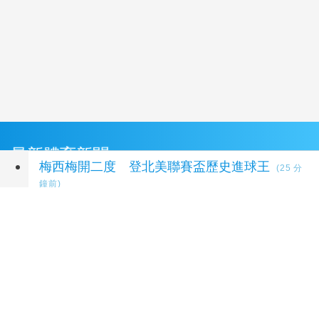
最新體育新聞
梅西梅開二度 登北美聯賽盃歷史進球王
(25 分
鐘前)
亞洲花滑錦標賽台灣奪1金5銀2銅 團隊表現超出
預期
(31 分鐘前)
NBA太陽續留「惡棍」布魯克斯 簽3年23億合
約
(1 小時前)
林昱(王民)6局好投奪3A第6勝 鄭宗哲3度上壘