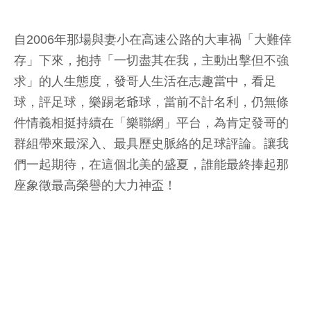
自2006年那場與妻小在高速公路的大車禍「大難倖
存」下來，抱持「一切盡其在我，主動出擊但不強
求」的人生態度，發哥人生活在志趣當中，看足
球，評足球，樂踢老爺球，當前不計名利，仍無條
件情義相挺持續在「樂聯網」平台，為肯定發哥的
群組帶來最深入、最具歷史脈絡的足球評論。讓我
們一起期待，在這個北美的盛夏，誰能最終捧起那
座象徵最高榮譽的大力神盃！