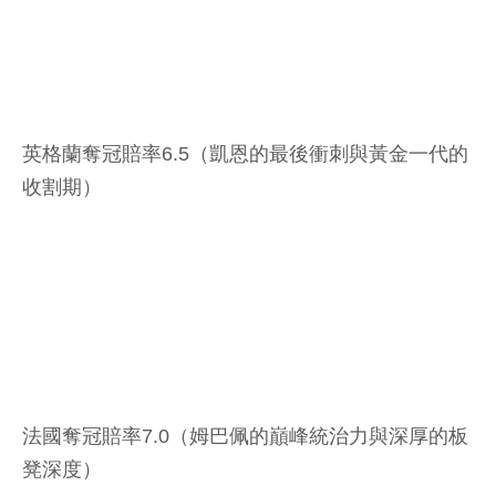
英格蘭奪冠賠率6.5（凱恩的最後衝刺與黃金一代的
收割期）
法國奪冠賠率7.0（姆巴佩的巔峰統治力與深厚的板
凳深度）