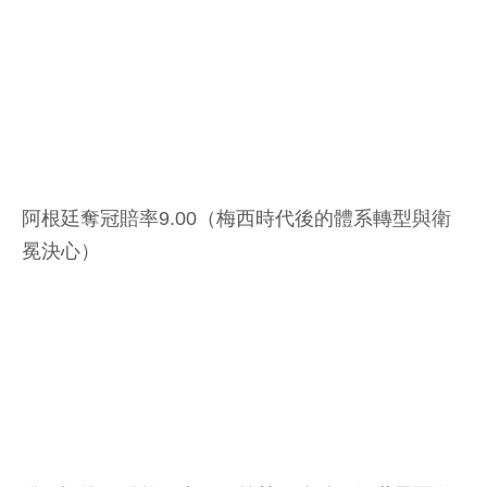
阿根廷奪冠賠率9.00（梅西時代後的體系轉型與衛
冕決心）