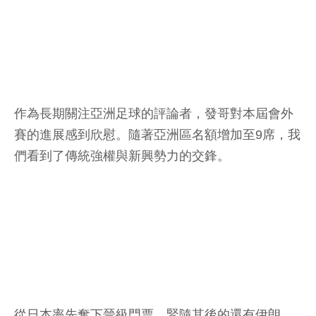
作為長期關注亞洲足球的評論者，發哥對本屆會外
賽的進展感到欣慰。隨著亞洲區名額增加至9席，我
們看到了傳統強權與新興勢力的交鋒。
從日本率先奪下晉級門票，緊隨其後的還有伊朗、