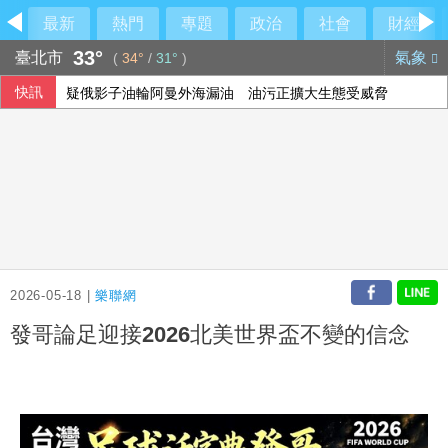
最新
熱門
專題
政治
社會
財經
33°
臺北市
氣象
(
34°
/
31°
)
快訊
疑俄影子油輪阿曼外海漏油 油污正擴大生態受威脅
文曄上半年每股盈餘13元創歷史新高 賺贏2025年全年
緬甸總統敏昂萊正式訪問泰國 民團批勿替軍政府背書
台糖驗出致癌油竟未通報！藍委揭董事名單
2026-05-18 |
樂聯網
發哥論足迎接2026北美世界盃不變的信念