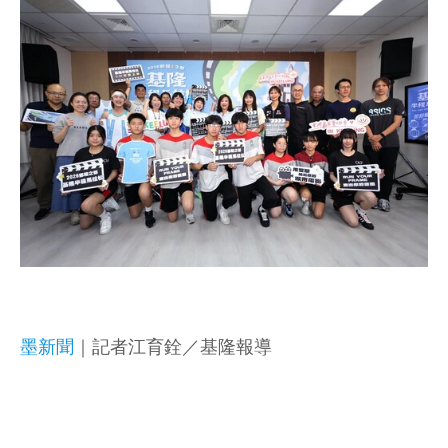
墨新聞
｜記者江育銓／基隆報導