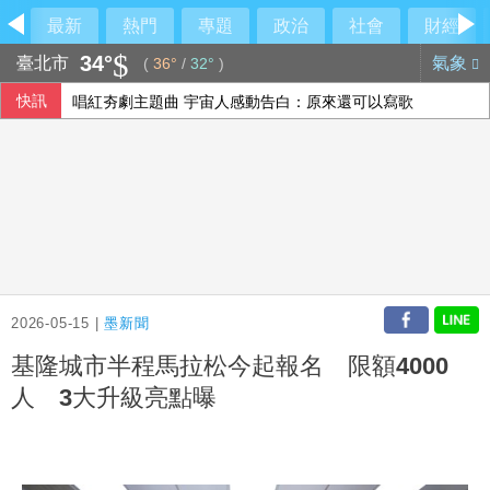
最新
熱門
專題
政治
社會
財經
34°
臺北市
氣象
(
36°
/
32°
)
快訊
唱紅夯劇主題曲 宇宙人感動告白：原來還可以寫歌
美戰爭部次長：美盼夥伴加強國防 以實力建構和平
台灣迎最大繼承潮 保經提醒留意傳承2挑戰
神鬼都是蔣萬安？名醫狠吐槽：跳針的背稿機
2026-05-15 |
墨新聞
基隆城市半程馬拉松今起報名 限額4000
人 3大升級亮點曝