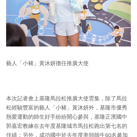
藝人「小豬」黃沐妍擔任推廣大使
本次記者會上基隆馬拉松推廣大使雲集，除了馬拉
松經驗豐富的藝人「小豬」黃沐妍外，基隆市優秀
熱愛運動的師生好手紛紛開心參與，基隆正濱國中
郭嘉宏教練在去年度基隆城市馬拉松跑出第七名的
佳績；另外，成功國中於去年度率領師生60名參加