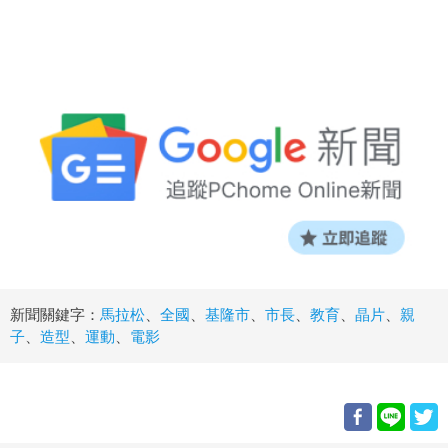
新聞關鍵字：
馬拉松
、
全國
、
基隆市
、
市長
、
教育
、
晶片
、
親
子
、
造型
、
運動
、
電影