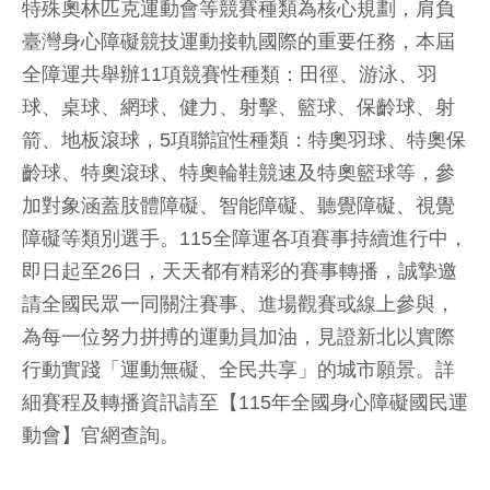
特殊奧林匹克運動會等競賽種類為核心規劃，肩負
臺灣身心障礙競技運動接軌國際的重要任務，本屆
全障運共舉辦11項競賽性種類：田徑、游泳、羽
球、桌球、網球、健力、射擊、籃球、保齡球、射
箭、地板滾球，5項聯誼性種類：特奧羽球、特奧保
齡球、特奧滾球、特奧輪鞋競速及特奧籃球等，參
加對象涵蓋肢體障礙、智能障礙、聽覺障礙、視覺
障礙等類別選手。115全障運各項賽事持續進行中，
即日起至26日，天天都有精彩的賽事轉播，誠摯邀
請全國民眾一同關注賽事、進場觀賽或線上參與，
為每一位努力拼搏的運動員加油，見證新北以實際
行動實踐「運動無礙、全民共享」的城市願景。詳
細賽程及轉播資訊請至【115年全國身心障礙國民運
動會】官網查詢。