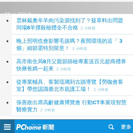
延伸閱讀
雲林戴奧辛羊肉污染源找到了？疑草料出問題
同場8羊撲殺檢體全不合格
2 小時前
晚上照明也會影響毛孩嗎？夜間環境的這「 3
個」細節需特別留意！
2 小時前
高市衛生局8月父親節篩檢專案送百元超商禮券
快揪爸媽一起來
2 小時前
從專業輔具、客製琉璃到古蹟導覽【勞咖會客
室】帶您認識臺北市庇護工場！
2 小時前
張善政出席高齡健康博覽會 行動CT車展現智慧
醫療實力
2 小時前