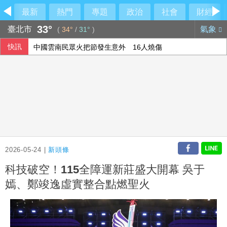
最新
熱門
專題
政治
社會
財經
33°
臺北市
氣象
(
34°
/
31°
)
快訊
中國雲南民眾火把節發生意外 16人燒傷
休達移民潮爭端升高 西班牙對義大利祭臨時邊境管制
中以關係摩擦 以色列關閉駐成都總領事館
澤倫斯基首訪塞爾維亞 會晤武契奇尋求支持
2026-05-24 |
新頭條
科技破空！115全障運新莊盛大開幕 吳于
嫣、鄭竣逸虛實整合點燃聖火