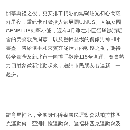
開幕典禮之後，更安排了精彩的無礙逐光初心閃耀
群星夜，重磅卡司囊括人氣男團U:NUS、人氣女團
GENBLUE幻藍小熊，還有4月剛在小巨蛋舉辦演唱
會的美聲歌后周蕙，以及壓軸登場的偶像男神Bii畢
書盡，帶給選手和來賓充滿活力的動感之夜，期待
與全臺灣及新北市一同攜手歡慶115全障運。賽會熱
力四射象徵新北動起來，邀請市民朋友心連新，一
起拼。
體育局補充，全國身心障礙國民運動會以帕拉林匹
克運動會、亞洲帕拉運動會、達福林匹克運動會及