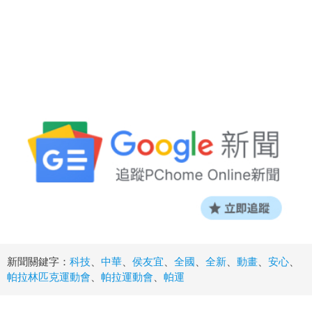
新聞關鍵字：
科技
、
中華
、
侯友宜
、
全國
、
全新
、
動畫
、
安心
、
帕拉林匹克運動會
、
帕拉運動會
、
帕運