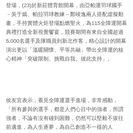
登場，(23)於新莊體育館開幕，由亞帕運羽球國手
－吳于嫣、帕拉羽球教練－鄭竣逸兩人搭配虛擬動
畫，手持實體火炬登場點燃聖火，為115全障運開幕
典禮打造全新視覺饗宴，競賽期間有來自全國超過
5,000名選手及隊職員到新北作客，精心設計的開幕
演出更以「溫暖關懷、平等共融」帶出全障運的核
心精神「突破限制、挑戰自我、彼此支持」。
侯友宜表示，看見全障運選手進場，非常感動，
「所有參與的選手，都是人們心目中的強者，所謂
強者，不論有沒有碰到困難，仍然可以堅毅不拔往
前邁進，為人生逐夢，為自己創造不一樣的人