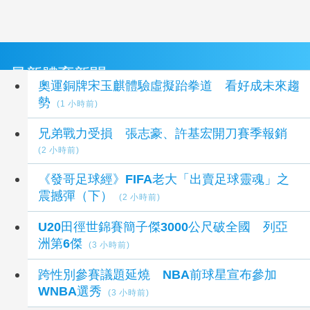
最新體育新聞
奧運銅牌宋玉麒體驗虛擬跆拳道 看好成未來趨
勢
(1 小時前)
兄弟戰力受損 張志豪、許基宏開刀賽季報銷
(2 小時前)
《發哥足球經》FIFA老大「出賣足球靈魂」之
震撼彈（下）
(2 小時前)
U20田徑世錦賽簡子傑3000公尺破全國 列亞
洲第6傑
(3 小時前)
跨性別參賽議題延燒 NBA前球星宣布參加
WNBA選秀
(3 小時前)