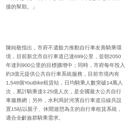
接的幫助。」
陳純敬指出，市府不遺餘力推動自行車友善騎乘環
境，目前新北市自行車道已達699公里，並朝2050
年達到900公里的目標擴增中；同時，市府每年投入
約3億元提供公共自行車系統服務，目前市境內有
1,548個YouBike租賃站，日均騎乘人數突破14萬人
次，累計騎乘達3.25億人次，是全國最大公共自行
車服務網；另外，水利局於河濱自行車道沿線共設
置15站以親子、休閒遊憩為主的自行車租賃系統，
適合全齡族群騎乘需求。