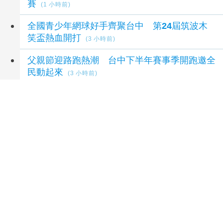
賽
(1 小時前)
全國青少年網球好手齊聚台中 第24屆筑波木
笑盃熱血開打
(3 小時前)
父親節迎路跑熱潮 台中下半年賽事季開跑邀全
民動起來
(3 小時前)
陳鏞基明星賽開轟曾想到此為止 轉念享受引退
年比賽
(4 小時前)
延伸閱讀
走讀嘉市新店社區、錄製廣播劇 兒童播客營寓
教於樂學節電
11 小時前
罕見糧荒下半年來襲 史上最凶聖嬰現象疊加中
東與俄烏戰爭
12 小時前
雲林縣政府上半年獲獎成果豐碩 透過核心管理