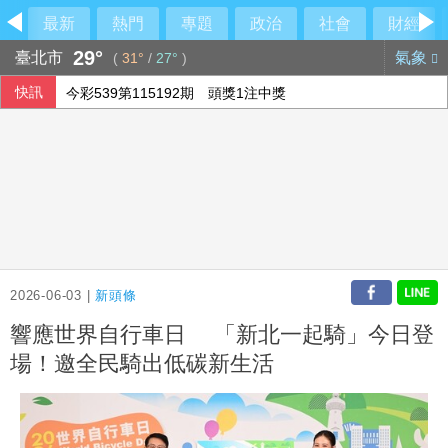
最新
熱門
專題
政治
社會
財經
29°
臺北市
氣象
(
31°
/
27°
)
快訊
今彩539第115192期 頭獎1注中獎
2026-06-03 |
新頭條
響應世界自行車日 「新北一起騎」今日登
場！邀全民騎出低碳新生活