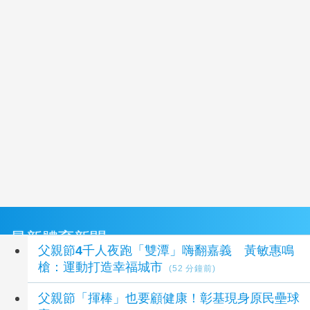
最新體育新聞
父親節4千人夜跑「雙潭」嗨翻嘉義 黃敏惠鳴
槍：運動打造幸福城市
(52 分鐘前)
父親節「揮棒」也要顧健康！彰基現身原民壘球