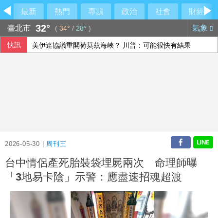
最新
熱門
專題
政治
社會
財經
32°
臺北市
氣象
(
34°
/
28°
)
快訊
美伊達協議重開荷莫茲海峽？ 川普：可能很快有結果
台積電ADR小漲 投顧：台股短期急漲留意季線攻防
楊德昌影展布魯塞爾登場 藉大師作品探索台灣文化
俄羅斯柏林文化機構疑涉情報活動 德國檢討存廢
2026-05-30 |
周刊王
台中情侶產死胎裝袋埋屍兩次 命理師曝
「3地易卡陰」示警：應盡速招魂超渡