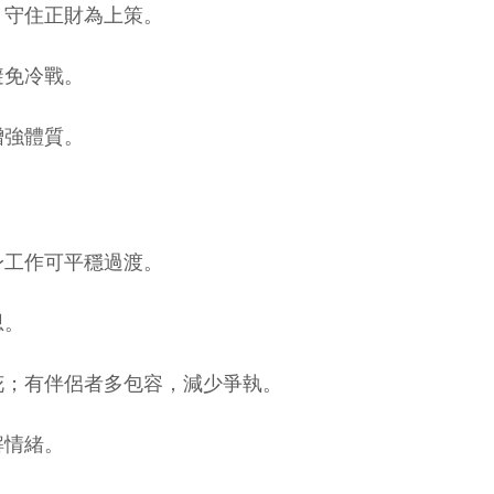
，守住正財為上策。
避免冷戰。
增強體質。
身工作可平穩過渡。
思。
花；有伴侶者多包容，減少爭執。
解情緒。