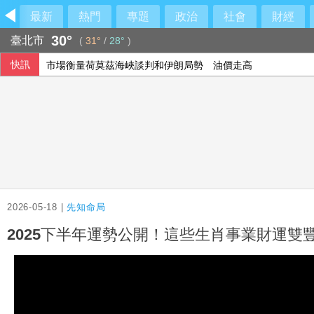
最新
熱門
專題
政治
社會
財經
30°
臺北市
(
31°
/
28°
)
快訊
市場衡量荷莫茲海峽談判和伊朗局勢 油價走高
2026-05-18 |
先知命局
2025下半年運勢公開！這些生肖事業財運雙