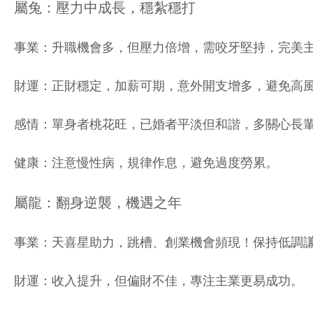
屬兔：壓力中成長，穩紮穩打
事業：升職機會多，但壓力倍增，需咬牙堅持，完美
財運：正財穩定，加薪可期，意外開支增多，避免高
感情：單身者桃花旺，已婚者平淡但和諧，多關心長
健康：注意慢性病，規律作息，避免過度勞累。
屬龍：翻身逆襲，機遇之年
事業：天喜星助力，跳槽、創業機會頻現！保持低調
財運：收入提升，但偏財不佳，專注主業更易成功。