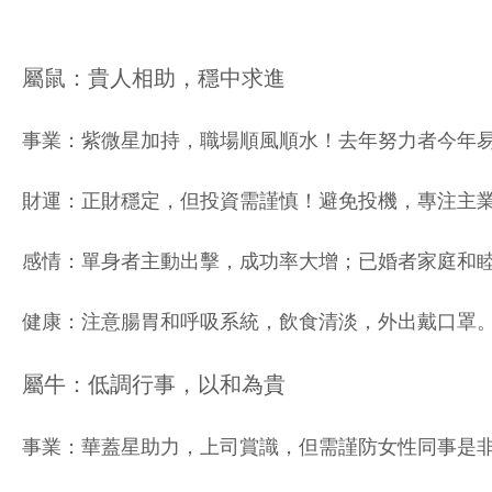
屬鼠：貴人相助，穩中求進
事業：紫微星加持，職場順風順水！去年努力者今年
財運：正財穩定，但投資需謹慎！避免投機，專注主
感情：單身者主動出擊，成功率大增；已婚者家庭和
健康：注意腸胃和呼吸系統，飲食清淡，外出戴口罩
屬牛：低調行事，以和為貴
事業：華蓋星助力，上司賞識，但需謹防女性同事是