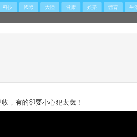
科技
國際
大陸
健康
娛樂
體育
生
豐收，有的卻要小心犯太歲！