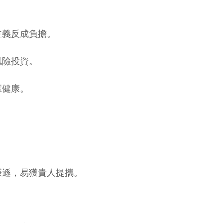
主義反成負擔。
風險投資。
輩健康。
謙遜，易獲貴人提攜。