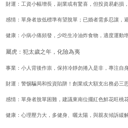
財運：工資小幅增長，副業或有驚喜，但投資易虧損
感情：單身者放低標準有望脫單；已婚者需多忍讓，
健康：小病小痛頻發，少吃生冷油炸食物，適度運動
屬虎：犯太歲之年，化險為夷
事業：小人背後作祟，保持冷靜勿捲入是非，專注自
財運：警惕騙局和投資陷阱！創業或大額支出務必三
感情：單身者脫單困難，建議東南位擺紅色鮮花旺桃
健康：心理壓力大，多健身、曬太陽，與親友傾訴緩