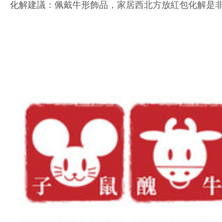
化解建議：佩戴牛形飾品，家居西北方放紅包化解是