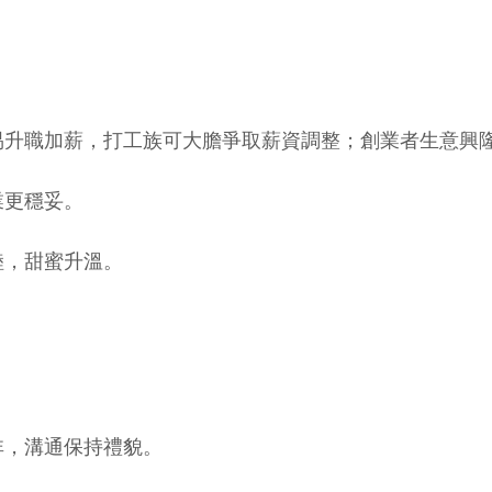
易升職加薪，打工族可大膽爭取薪資調整；創業者生意興
業更穩妥。
睦，甜蜜升溫。
。
非，溝通保持禮貌。