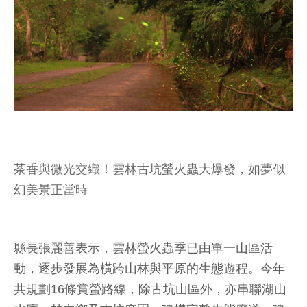
茶香與微光交織！雲林古坑螢火蟲大爆發，如夢似
幻美景正當時
縣長張麗善表示，雲林螢火蟲季已由單一山區活
動，逐步發展為橫跨山林與平原的生態遊程。今年
共規劃16條賞螢路線，除古坑山區外，亦串聯湖山