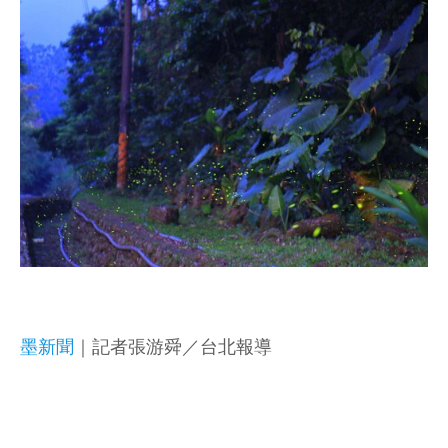
墨新聞
｜記者張游舜／台北報導