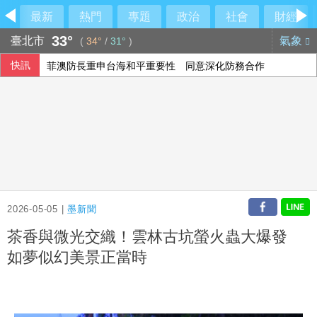
最新
熱門
專題
政治
社會
財經
33°
臺北市
氣象
(
34°
/
31°
)
快訊
菲澳防長重申台海和平重要性 同意深化防務合作
北市女警淪共諜共犯？中正二分局回應了
阿根廷私有財產法引民怨 數千人抗議與警方爆發衝突
院區停電 政院：設備老舊欲更新盼立院儘速通過預算
2026-05-05 |
墨新聞
茶香與微光交織！雲林古坑螢火蟲大爆發
如夢似幻美景正當時