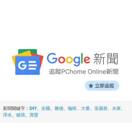
新聞關鍵字：
DIY
、
全國
、
勝德
、
咖啡
、
大量
、
張麗善
、
水庫
、
淨水
、
秘境
、
賞螢