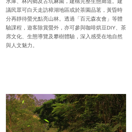
水庫、林內鄉及古坑麻園，建構完整生態廊道。建
議民眾可白天走訪樟湖地區或於茶園品茗，黃昏時
分再靜待螢光點亮山林。透過「百元森友會」等體
驗課程，遊客除賞螢外，亦可參與咖啡烘豆DIY、茶
席文化、生態導覽及攀樹體驗，深入感受在地自然
與人文魅力。