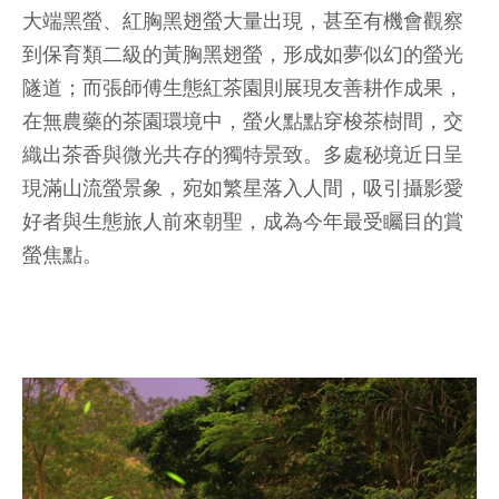
大端黑螢、紅胸黑翅螢大量出現，甚至有機會觀察
到保育類二級的黃胸黑翅螢，形成如夢似幻的螢光
隧道；而張師傅生態紅茶園則展現友善耕作成果，
在無農藥的茶園環境中，螢火點點穿梭茶樹間，交
織出茶香與微光共存的獨特景致。多處秘境近日呈
現滿山流螢景象，宛如繁星落入人間，吸引攝影愛
好者與生態旅人前來朝聖，成為今年最受矚目的賞
螢焦點。