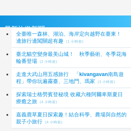
最新旅遊新聞
全臺唯一森林、湖泊、海岸定向越野在臺東！
邊旅行邊闖關超有趣
(1 小時前)
臺北貓空變身最美山城！ 秋季藝術、冬季花海
輪番登場
(2 小時前)
走進大武山用五感旅行 「kivangavan南島遊
程」帶你玩遍霧臺、三地門、瑪家
(3 小時前)
探索瑞士格勞賓登秘境 收藏六種阿爾卑斯夏日
療癒之旅
(4 小時前)
嘉義鹿草夏日探索趣！結合科學、農場與自然的
親子小旅行
(4 小時前)