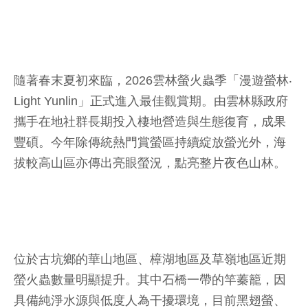
隨著春末夏初來臨，2026雲林螢火蟲季「漫遊螢林‧
Light Yunlin」正式進入最佳觀賞期。由雲林縣政府
攜手在地社群長期投入棲地營造與生態復育，成果
豐碩。今年除傳統熱門賞螢區持續綻放螢光外，海
拔較高山區亦傳出亮眼螢況，點亮整片夜色山林。
位於古坑鄉的華山地區、樟湖地區及草嶺地區近期
螢火蟲數量明顯提升。其中石橋一帶的竿蓁籠，因
具備純淨水源與低度人為干擾環境，目前黑翅螢、