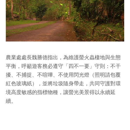
農業處處長魏勝德指出，為維護螢火蟲棲地與生態
平衡，呼籲遊客務必遵守「四不一要」守則：不干
擾、不捕捉、不喧嘩、不使用閃光燈（照明請包覆
紅色玻璃紙），並將垃圾隨身帶走，共同守護對環
境高度敏感的指標物種，讓螢光美景得以永續延
續。