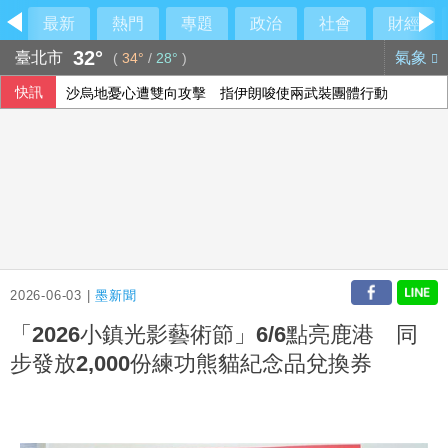
最新
熱門
專題
政治
社會
財經
32°
臺北市
氣象
(
34°
/
28°
)
快訊
沙烏地憂心遭雙向攻擊 指伊朗唆使兩武裝團體行動
川普預期伊朗戰爭即將告終 坦承部分彈藥供應吃緊
台積電ADR小漲 投顧：台股短期急漲留意季線攻防
王品上半年每股賺9.86元 Q2獲利創新高
2026-06-03 |
墨新聞
「2026小鎮光影藝術節」6/6點亮鹿港 同
步發放2,000份練功熊貓紀念品兌換券