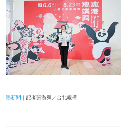
墨新聞
｜記者張游舜／台北報導