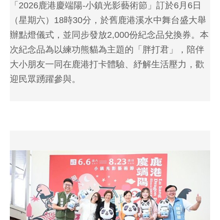
「2026鹿港慶端陽-小鎮光影藝術節」訂於6月6日
（星期六）18時30分，於舊鹿港溪水中舞台盛大舉
辦點燈儀式，並同步發放2,000份紀念品兌換券。本
次紀念品為以練功熊貓為主題的「胖打君」，陪伴
大小朋友一同在鹿港打卡體驗、紓解生活壓力，歡
迎民眾踴躍參與。