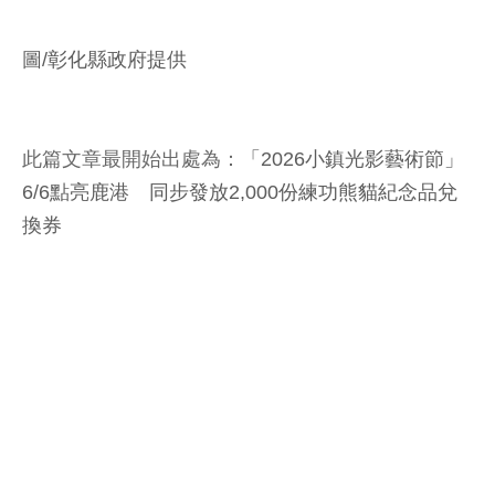
圖/彰化縣政府提供
此篇文章最開始出處為：
「2026小鎮光影藝術節」
6/6點亮鹿港 同步發放2,000份練功熊貓紀念品兌
換券