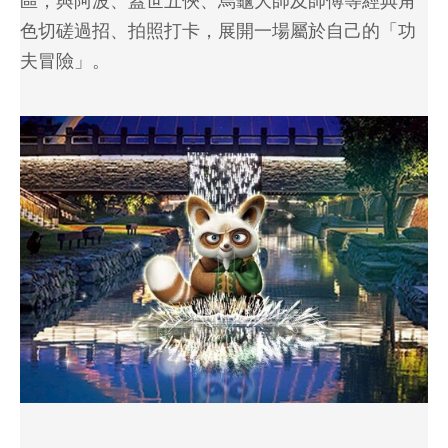
區，與阿波、蓋世五俠、烏龜大師及師傅等經典角
色切磋過招、拍照打卡，展開一場屬於自己的「功
夫冒險」。