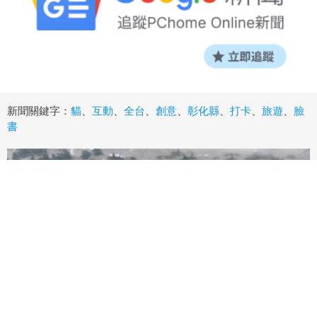
新聞關鍵字：
貓
、
互動
、
全台
、
創意
、
彰化縣
、
打卡
、
旅遊
、
臉
書