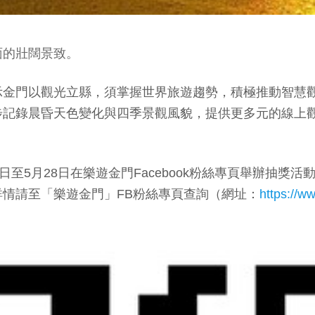
面的壯闊景致。
金門以觀光立縣，須掌握世界旅遊趨勢，積極推動智慧觀
步記錄晨昏天色變化與四季景觀風貌，提供更多元的線上
至5月28日在樂遊金門Facebook粉絲專頁舉辦抽獎
情請至「樂遊金門」FB粉絲專頁查詢（網址：
https://w