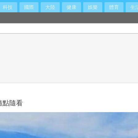
科技
國際
大陸
健康
娛樂
體育
生
隨點隨看