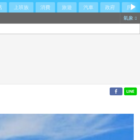
活
上班族
消費
旅遊
汽車
政府
房產
氣象