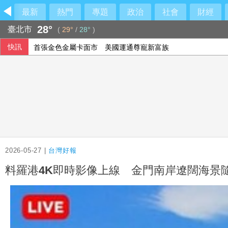
最新
熱門
專題
政治
社會
財經
28°
臺北市
(
29°
/
28°
)
快訊
首張金色金屬卡面市 美國運通尊寵新富族
美制裁古巴武裝部隊首長及軍購網絡 駐中俄武官在列
央行穩匯影響外匯存底 7月又降破6000億美元
國銀上半年暴賺3583億 中信銀破364億元封王
2026-05-27 |
台灣好報
料羅港4K即時影像上線 金門南岸遼闊海景