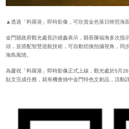
▲透過「料羅港」即時影像，可欣賞金色落日映照海
金門縣政府觀光處長許績鑫表示，縣長陳福海多次指示
頭，並搭配智慧巡航技術，可自動切換拍攝視角，同
海島風情。
為慶祝「料羅港」即時影像正式上線，觀光處於5月26日
貼文完成任務，就有機會抽中金門特色文創品，活動詳