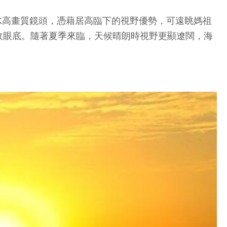
K高畫質鏡頭，憑藉居高臨下的視野優勢，可遠眺媽祖
收眼底。隨著夏季來臨，天候晴朗時視野更顯遼闊，海