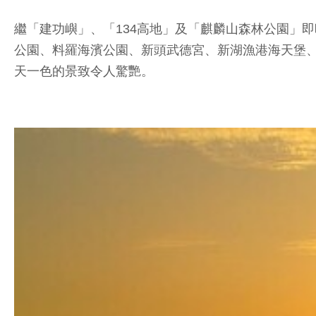
繼「建功嶼」、「134高地」及「麒麟山森林公園」
公園、料羅海濱公園、新頭武德宮、新湖漁港海天堡
天一色的景致令人驚艷。