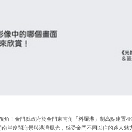
視角！金門縣政府於金門東南角「料羅港」制高點建置4K高
門南岸遼闊海景與港灣風光，感受金門不同以往的迷人魅