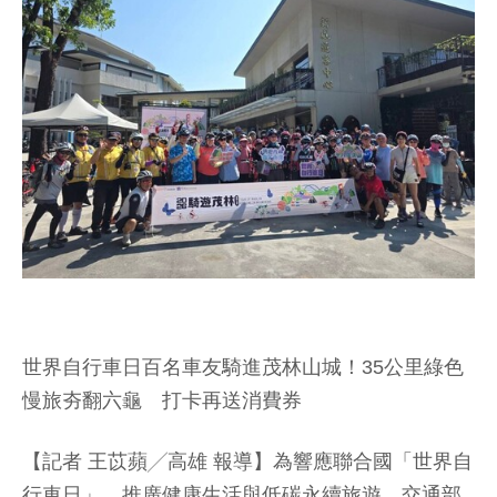
世界自行車日百名車友騎進茂林山城！35公里綠色
慢旅夯翻六龜 打卡再送消費券
【記者 王苡蘋╱高雄 報導】為響應聯合國「世界自
行車日」，推廣健康生活與低碳永續旅遊，交通部