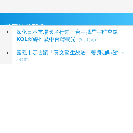
最新旅遊新聞
深化日本市場國際行銷 台中攜星宇航空邀
KOL踩線推廣中台灣觀光
(9 小時前)
嘉義市定古蹟「黃文醫生故居」變身咖啡館
(9
小時前)
東京動物園三隻獅子疑因極端高溫死亡
(9 小時前)
夏日節奏／漫遊瑞典～音樂、療癒桑拿、美味歡
樂螯蝦節
(10 小時前)
驅邪祈福百年傳統！ 嘉義布袋建德宮「火燈夜
巡」8/10震撼登場
(10 小時前)