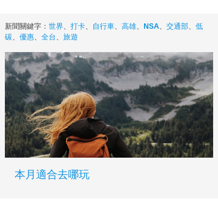
新聞關鍵字：
世界
、
打卡
、
自行車
、
高雄
、
NSA
、
交通部
、
低
碳
、
優惠
、
全台
、
旅遊
本月適合去哪玩