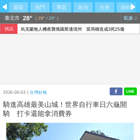
最新
熱門
專題
政治
社會
財經
28°
臺北市
氣象
(
29°
/
28°
)
快訊
烏克蘭無人機夜襲俄羅斯邊境州 當局稱造成3死25傷
驚！大貨車載榴彈散落路面 陸勤部回應了
檢方抗告成功 台東農業處長涉圖利羈押禁見
漢光演習 化學兵30分鐘內設站、演練戰甲車除污7程序
2026-06-03 |
台灣好報
騎進高雄最美山城！世界自行車日六龜開
騎 打卡還能拿消費券