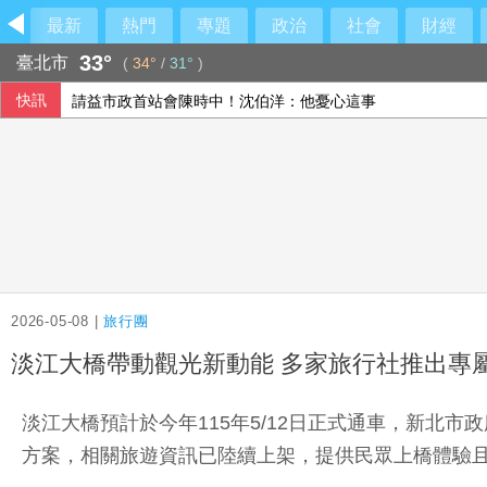
最新
熱門
專題
政治
社會
財經
33°
臺北市
(
34°
/
31°
)
快訊
請益市政首站會陳時中！沈伯洋：他憂心這事
改善生活型態應對「代謝症候群」！醫教看食品標示、量腰圍
首亮相出包！國產無人機尾翼鬆脫 軍方認了
賴總統視導海軍漢光演習濱海打擊 無人機秀攻擊力
2026-05-08 |
旅行團
淡江大橋帶動觀光新動能 多家旅行社推出專屬
淡江大橋預計於今年115年5/12日正式通車，新
方案，相關旅遊資訊已陸續上架，提供民眾上橋體驗