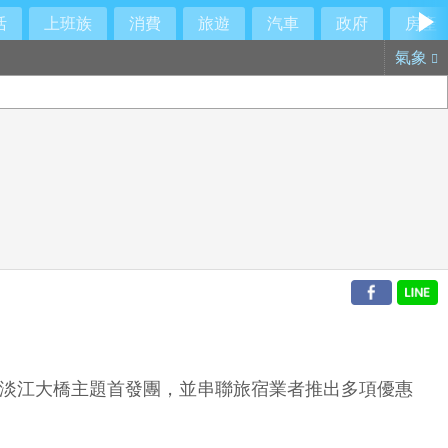
活
上班族
消費
旅遊
汽車
政府
房產
氣象
推出淡江大橋主題首發團，並串聯旅宿業者推出多項優惠