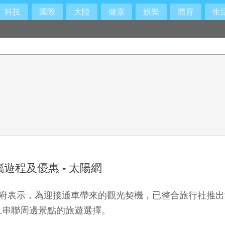
科技
國際
大陸
健康
娛樂
體育
生
護健康
遊程及優惠 - 太陽網
北市政府表示，為迎接通車帶來的觀光契機，已整合旅行社
且串聯周邊景點的旅遊選擇。