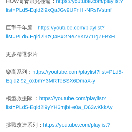
HOW哥青眼究極龍：
https://youtube.com/playlist?
list=PLd5-Eqld2l9xQaJGv9UFnHi-NRsfVstmf
巨型千年鷹：
https://youtube.com/playlist?
list=PLd5-Eqld2l9zQ4BxGNeZ6KIv71IgZFBxH
更多精選影片
樂高系列：
https://youtube.com/playlist?list=PLd5-
Eqld2l9z_oxbmY3MRTeBSX6DmaX-y
模型救援隊 ：
https://youtube.com/playlist?
list=PLd5-Eqld2l9yYH6mjbI-e0a_D63wKkkAy
挑戰改造系列：
https://youtube.com/playlist?