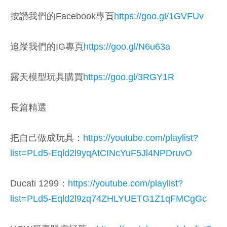
按讚我們的Facebook專頁
https://goo.gl/1GVFUv
追蹤我們的IG專頁
https://goo.gl/N6u63a
露天模型玩具購買
https://goo.gl/3RGY1R
長篇精選
把自己做成玩具：
https://youtube.com/playlist?
list=PLd5-Eqld2l9yqAtCINcYuF5Jl4NPDruvO
Ducati 1299：
https://youtube.com/playlist?
list=PLd5-Eqld2l9zq74ZHLYUETG1Z1qFMCgGc