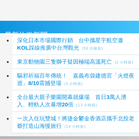
最新旅遊新聞
深化日本市場國際行銷 台中攜星宇航空邀
KOL踩線推廣中台灣觀光
(56 分鐘前)
東京動物園三隻獅子疑因極端高溫死亡
(2 小時前)
驅邪祈福百年傳統！ 嘉義布袋建德宮「火燈夜
巡」8/10震撼登場
(3 小時前)
全台最大親子樂園開幕就爆場 首日3萬人湧
入、輕軌人次暴增20倍
(13 小時前)
一次入住玩雙城！將捷金鬱金香酒店攜手北投老
爺打造山海慢旅行
(14 小時前)