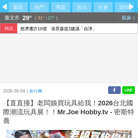
最新
熱門
專題
政治
社會
財經
29°
臺北市
氣象
(
31°
/
27°
)
快訊
慈濟遭詐10億 張景森提2建議「自淨」
PGA文罕錦標賽俞俊安飆65桿 拚生涯美巡第2冠
美參院通過短期撥款法案 避免期中選前政府關門
龍科三期計畫提報行政院審議 拚119年開放產業申租
2026-06-09 |
旅行團
【直直撞】老闆娘買玩具給我！2026台北國
際潮流玩具展！！Mr.Joe Hobby.tv - 密斯特
喬