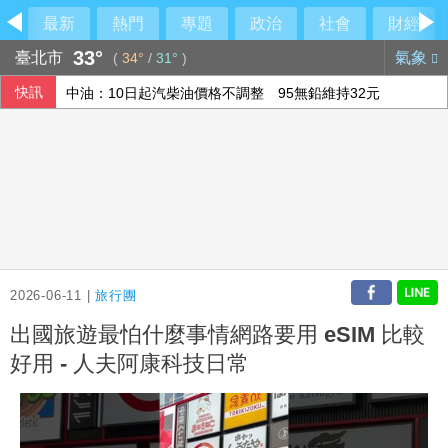
最新
熱門
專題
政治
社會
財經
33°
臺北市
氣象
(
34°
/
31°
)
快訊
中油：10日起汽柴油價格不調整 95無鉛維持32元
中職張翔腳踝扭傷下二軍 考量亞運任務充分休息
刑事局提醒網貸助美化帳戶廣告 恐淪洗錢人頭戶
油價連兩週凍漲 中油下週汽柴油價格不調整
2026-06-11 |
旅行團
出國旅遊最怕什麼事情網路要用 eSIM 比較
好用 - 人夫阿康科技日常