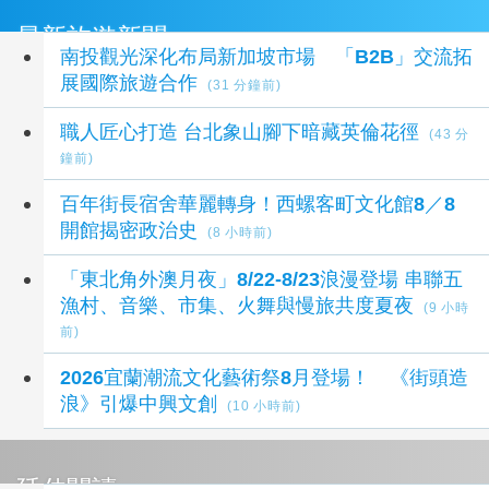
最新旅遊新聞
南投觀光深化布局新加坡市場 「B2B」交流拓
展國際旅遊合作
(31 分鐘前)
職人匠心打造 台北象山腳下暗藏英倫花徑
(43 分
鐘前)
百年街長宿舍華麗轉身！西螺客町文化館8／8
開館揭密政治史
(8 小時前)
「東北角外澳月夜」8/22-8/23浪漫登場 串聯五
漁村、音樂、市集、火舞與慢旅共度夏夜
(9 小時
前)
2026宜蘭潮流文化藝術祭8月登場！ 《街頭造
浪》引爆中興文創
(10 小時前)