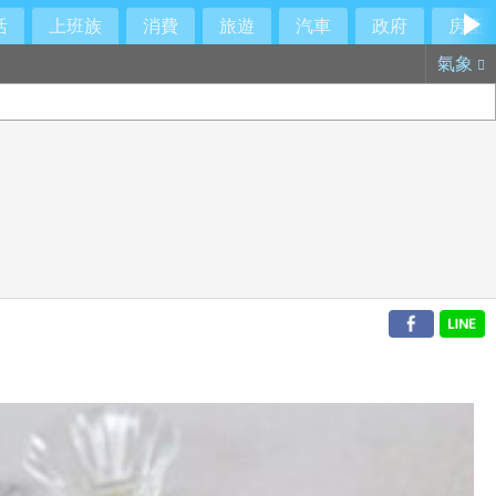
活
上班族
消費
旅遊
汽車
政府
房產
氣象