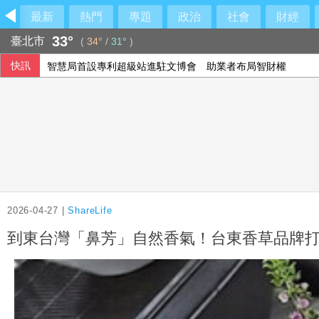
最新
熱門
專題
政治
社會
財經
33°
臺北市
(
34°
/
31°
)
快訊
禾浩辰新劇遭水刑 要求水質乾淨怕感染
士電上半年第2季獲利創同期次高 看好AIDC拉貨需求
病患攻擊耕莘醫院人員 警方現場逮捕院方提告
智慧局首設專利超級站進駐文博會 助業者布局智財權
2026-04-27 |
ShareLife
到東台灣「鼻芳」自然香氣！台東香草品牌