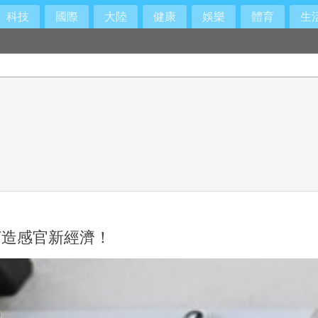
科技
國際
大陸
健康
娛樂
體育
生
打造感官新經濟！