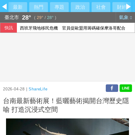
最新
熱門
專題
政治
社會
財經
28°
臺北市
氣象
(
29°
/
28°
)
快訊
西班牙飛地移民危機 官員促歐盟用籌碼確保摩洛哥配合
2026-04-28 |
ShareLife
台南最新藝術展！藍曬藝術揭開台灣歷史隱
喻 打造沉浸式空間