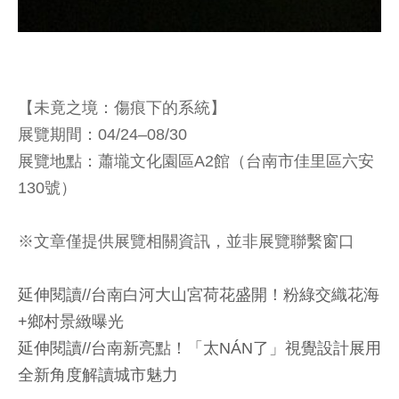
【未竟之境：傷痕下的系統】
展覽期間：04/24–08/30
展覽地點：蕭壠文化園區A2館（台南市佳里區六安
130號）
※文章僅提供展覽相關資訊，並非展覽聯繫窗口
延伸閱讀//台南白河大山宮荷花盛開！粉綠交織花海
+鄉村景緻曝光
延伸閱讀//
台南新亮點！「太NÁN了」視覺設計展用
全新角度解讀城市魅力