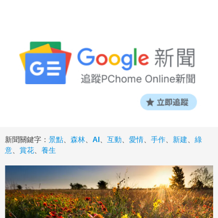
新聞關鍵字：
景點
、
森林
、
AI
、
互動
、
愛情
、
手作
、
新建
、
綠
意
、
賞花
、
養生