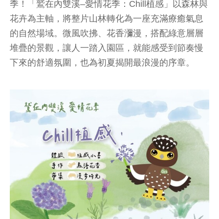
季！「鷲在內雙溪–愛情花季：Chill植感」以森林與
花卉為主軸，將整片山林轉化為一座充滿療癒氣息
的自然場域。微風吹拂、花香瀰漫，搭配綠意層層
堆疊的景觀，讓人一踏入園區，就能感受到節奏慢
下來的舒適氛圍，也為初夏揭開最浪漫的序章。