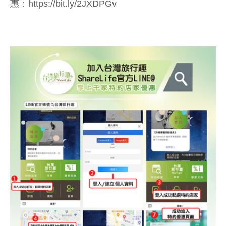
惠：
https://bit.ly/2JXDPGv