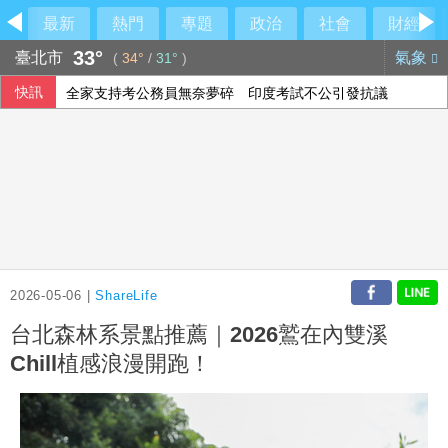
最新
熱門
專題
政治
社會
財經
33°
臺北市
氣象
(
34°
/
31°
)
快訊
全家支持考公務員無奈夢碎 印度考試不公引發抗議
梅西梅開二度 登北美聯賽盃歷史進球王
疑俄影子油輪阿曼外海漏油 油污正擴大生態受威脅
台糖驗出致癌油竟未通報！藍委揭董事名單
2026-05-06 |
ShareLife
台北森林系景點推薦｜2026鷲在內雙溪
Chill植感浪漫開跑！