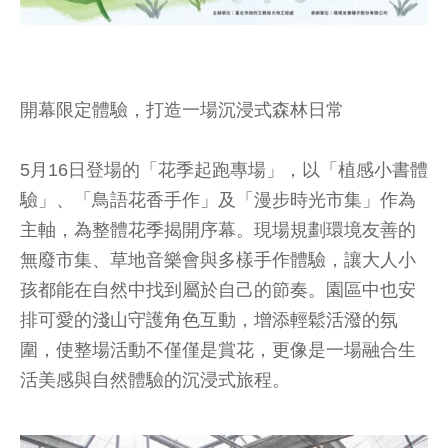
開幕限定體驗，打造一場沉浸式森林日常
5月16日登場的「花季起跑專場」，以「植感小書體
驗」、「鳥語花香手作」及「漫步時光市集」作為
主軸，為整體花季揭開序幕。現場規劃環境友善的
無廢市集、草地音樂會與多樣手作體驗，讓大人小
孩都能在自然中找到屬於自己的節奏。園區中也安
排可愛的淺山守護角色互動，增添輕鬆活潑的氛
圍，使整場活動不僅僅是賞花，更像是一場融合生
活美感與自然體驗的沉浸式旅程。