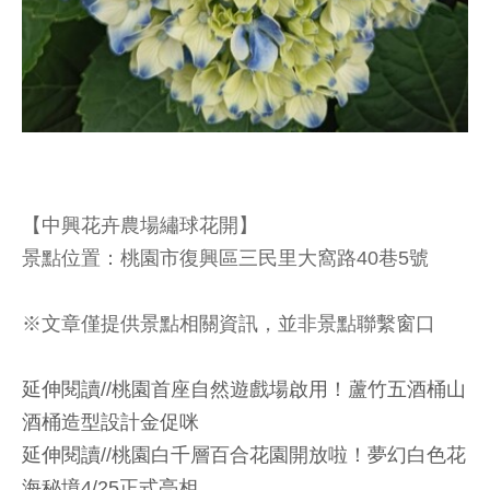
【中興花卉農場繡球花開】
景點位置：桃園市復興區三民里大窩路40巷5號
※文章僅提供景點相關資訊，並非景點聯繫窗口
延伸閱讀//桃園首座自然遊戲場啟用！蘆竹五酒桶山
酒桶造型設計金促咪
延伸閱讀//
桃園白千層百合花園開放啦！夢幻白色花
海秘境4/25正式亮相