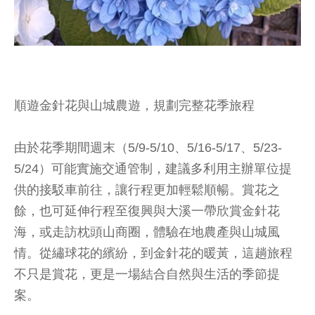
順遊金針花與山城農遊，規劃完整花季旅程
由於花季期間週末（5/9-5/10、5/16-5/17、5/23-
5/24）可能實施交通管制，建議多利用主辦單位提
供的接駁車前往，讓行程更加輕鬆順暢。賞花之
餘，也可延伸行程至復興與大溪一帶欣賞金針花
海，或走訪枕頭山商圈，體驗在地農產與山城風
情。從繡球花的繽紛，到金針花的暖黃，這趟旅程
不只是賞花，更是一場結合自然與生活的季節提
案。