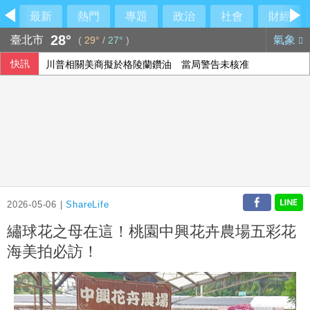
最新
熱門
專題
政治
社會
財經
28°
臺北市
氣象
(
29°
/
27°
)
快訊
川普相關美商擬於格陵蘭鑽油 當局警告未核准
2026-05-06 |
ShareLife
繡球花之母在這！桃園中興花卉農場五彩花
海美拍必訪！