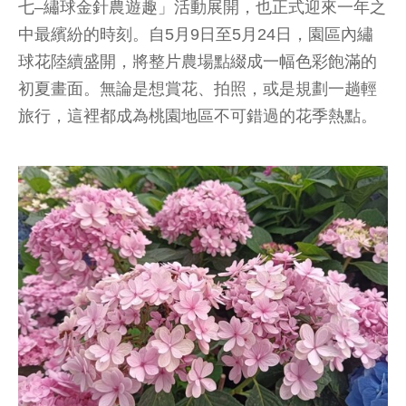
七–繡球金針農遊趣」活動展開，也正式迎來一年之
中最繽紛的時刻。自5月9日至5月24日，園區內繡
球花陸續盛開，將整片農場點綴成一幅色彩飽滿的
初夏畫面。無論是想賞花、拍照，或是規劃一趟輕
旅行，這裡都成為桃園地區不可錯過的花季熱點。