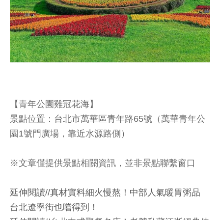
【青年公園雞冠花海】
景點位置：台北市萬華區青年路65號（萬華青年公
園1號門廣場，靠近水源路側）
※文章僅提供景點相關資訊，並非景點聯繫窗口
延伸閱讀//真材實料細火慢熬！中部人氣暖胃粥品
台北遼寧街也嚐得到！