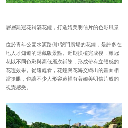
層層雞冠花鋪滿花鐘，打造媲美明信片的色彩風景
位於青年公園水源路側1號門廣場的花鐘，是許多在
地人才知道的隱藏版景點。近期換植完成後，雞冠
花以不同色彩與高低層次鋪陳，形成帶有立體感的
花毯效果。從遠處看，花鐘與花海交織出的畫面相
當搶眼，也讓不少人形容這裡有著媲美明信片般的
視覺感受。