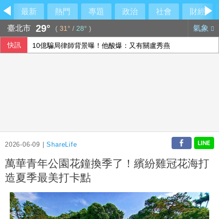
最新
熱門
專題
政治
社會
財經
29°
臺北市
氣象
(
31°
/
28°
)
快訊
10億騙局律師背景曝！他酸爆：又有關盧秀燕
悍將新洋投瑪帝斯將開箱 註銷阿部雄大先留二軍
漢光演習操演綠島蘭嶼機場防護 阻斷共軍登陸
竹北天坑案楊文科一審無罪 新竹地檢提上訴
2026-06-09 |
ShareLife
萬華青年公園花鐘換季了！繽紛雞冠花海打
造夏季最美打卡點