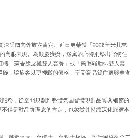
間深受國內外旅客肯定。近日更榮獲「2026年米其林
與市場口碑的亮眼表現。為歡慶獲獎，瀚寓酒店特別祭出官網住
夢紅樓「蒜香脆皮雞雙人套餐」或「黑毛豬肋排雙人套
肉麵兩碗，讓旅客以更輕鬆的價格，享受高品質住宿與美食
緻服務，從空間規劃到整體氛圍皆體現對品質與細節的
獎不僅是對品牌理念的肯定，也象徵其持續深化旅宿本
商圈，鄰近台大、台師大、台科大校區，設計風格融合了