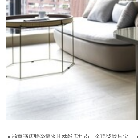
▲瀚寓酒店雙榮耀米其林飯店指南、金環獎雙肯定。（