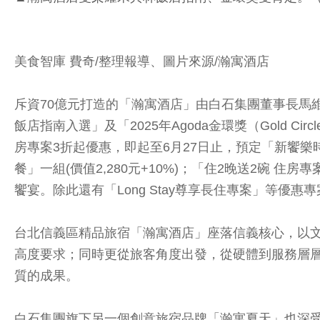
美食智庫 費奇/整理報導、圖片來源/瀚寓酒店
斥資70億元打造的「瀚寓酒店」由白石集團董事長馬維
飯店指南入選」及「2025年Agoda金環獎（Gold 
房專案3折起優惠，即起至6月27日止，預定「新饗
餐」一組(價值2,280元+10%)；「住2晚送2碗
饗宴。除此還有「Long Stay尊享長住專案」等優惠
台北信義區精品旅宿「瀚寓酒店」座落信義核心，以
高度要求；同時更從旅客角度出發，從硬體到服務層
質的成果。
白石集團旗下另一個創意旅宿品牌「瀚寓夏天」也深受