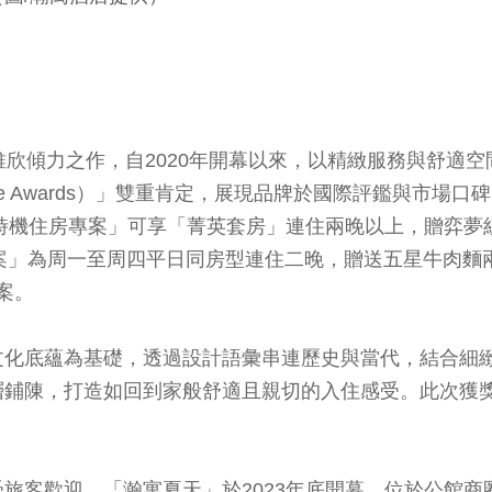
欣傾力之作，自2020年開幕以來，以精緻服務與舒適空
Circle Awards）」雙重肯定，展現品牌於國際評鑑
樂時機住房專案」可享「菁英套房」連住兩晚以上，贈弈
 住房專案」為周一至周四平日同房型連住二晚，贈送五星牛
專案。
文化底蘊為基礎，透過設計語彙串連歷史與當代，結合細
層鋪陳，打造如回到家般舒適且親切的入住感受。此次獲
旅客歡迎。「瀚寓夏天」於2023年底開幕，位於公館