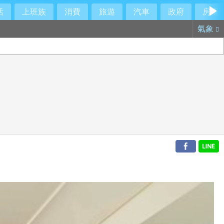
活
上班族
消費
旅遊
汽車
政府
房產
氣象