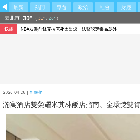
最新
熱門
專題
政治
社會
財經
30°
臺北市
(
31°
/
28°
)
快訊
NBA灰熊前鋒克拉克死因出爐 法醫認定毒品意外
父親節壽險業者教戰 爸爸保險三階段策略
父親節逢漢光演習 賴總統向國軍官兵及家人致敬
北市有望停班停課？蔣萬安：暴風圈逐漸減小
2026-04-28 |
新頭條
瀚寓酒店雙榮耀米其林飯店指南、金環獎雙肯