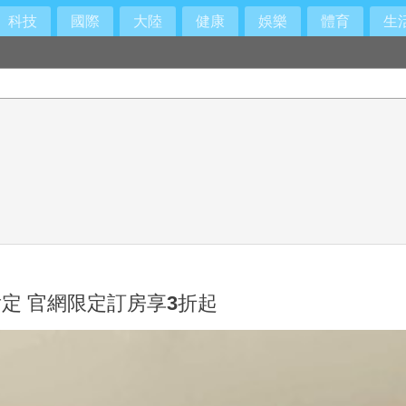
科技
國際
大陸
健康
娛樂
體育
生
定 官網限定訂房享3折起