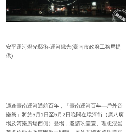
安平運河燈光藝術-運河織光(臺南市政府工務局提
供)
適逢臺南運河通航百年，「臺南運河百年—戶外音
樂祭」將於5月1日至5月2日晚間在環河街（廣八廣
場及河樂廣場西側）登場，邀請玖壹壹、理想混蛋