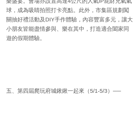
樂盛宴。會場亦設置高達4公尺的人氣IP屁財充氣氣
球，成為吸睛拍照打卡亮點。此外，市集區規劃闖
關抽好禮活動及DIY手作體驗，內容豐富多元，讓大
小朋友皆能盡情參與、樂在其中，打造適合闔家同
遊的假期體驗。
五、第四屆爬玩府城鍬鍬一起來（5/1-5/3）──