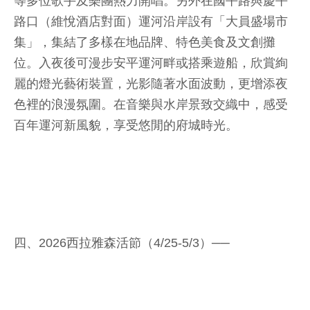
等多位歌手及樂團熱力開唱。另外在國平路與慶平
路口（維悅酒店對面）運河沿岸設有「大員盛場市
集」，集結了多樣在地品牌、特色美食及文創攤
位。入夜後可漫步安平運河畔或搭乘遊船，欣賞絢
麗的燈光藝術裝置，光影隨著水面波動，更增添夜
色裡的浪漫氛圍。在音樂與水岸景致交織中，感受
百年運河新風貌，享受悠閒的府城時光。
四、2026西拉雅森活節（4/25-5/3）──