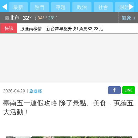
最新
熱門
專題
政治
社會
財經
32°
臺北市
氣象
(
34°
/
28°
)
快訊
股匯兩樣情 新台幣早盤升快1角見32.23元
不愛了如何體面提分手？學會4招重新看待分手：道歉、挽留
喝咖啡對心血管有益還有害？每日可以喝幾杯咖啡？美心臟協
用對待豆腐的方式對待眼睛！眼科醫揭「4件事」絕不可以對
2026-04-29 |
旅遊經
臺南五一連假攻略 除了景點、美食，蒐羅五
大活動！