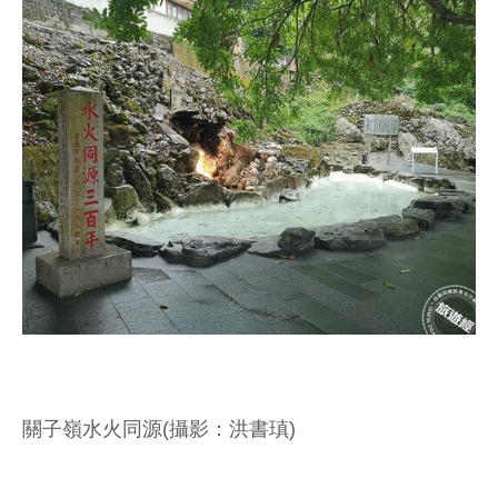
關子嶺水火同源(攝影：洪書瑱)