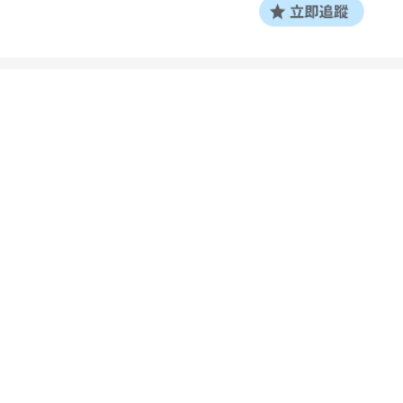
新聞關鍵字：
景點
、
美食
、
連假
、
連假攻略
、
AI
、
DIY
、
互動
、
免費入園
、
台南
、
吉祥物