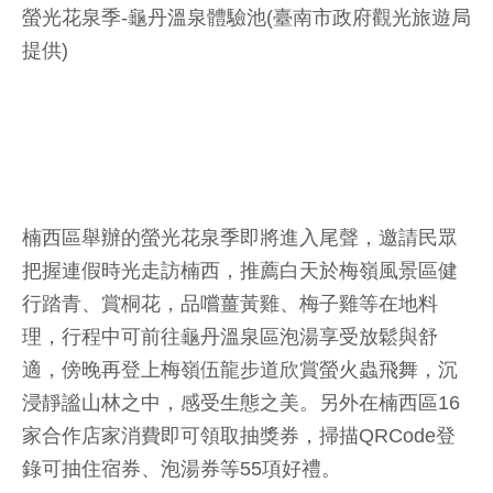
螢光花泉季-龜丹溫泉體驗池(臺南市政府觀光旅遊局
提供)
楠西區舉辦的螢光花泉季即將進入尾聲，邀請民眾
把握連假時光走訪楠西，推薦白天於梅嶺風景區健
行踏青、賞桐花，品嚐薑黃雞、梅子雞等在地料
理，行程中可前往龜丹溫泉區泡湯享受放鬆與舒
適，傍晚再登上梅嶺伍龍步道欣賞螢火蟲飛舞，沉
浸靜謐山林之中，感受生態之美。另外在楠西區16
家合作店家消費即可領取抽獎券，掃描QRCode登
錄可抽住宿券、泡湯券等55項好禮。