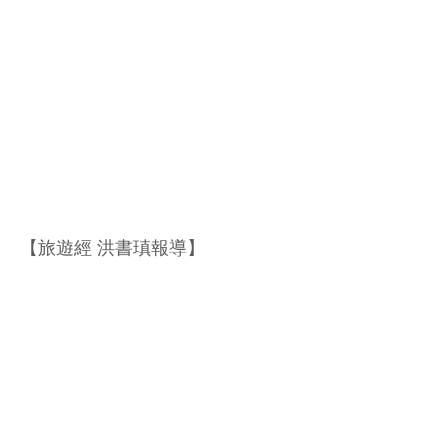
【旅遊經 洪書瑱報導】