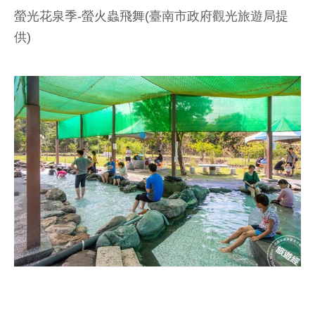
螢光花泉季-螢火蟲飛舞(臺南市政府觀光旅遊局提
供)