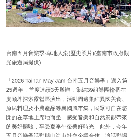
台南五月音樂季-草地人潮(歷史照片)(臺南市政府觀
光旅遊局提供)
「2026 Tainan May Jam 台南五月音樂季」邁入第
25週年，首度連續3天舉辦，集結39組樂團輪番在
虎頭埤探索露營區演出，活動周邊集結異國美食、
原民料理及小農產品等異國風市集，民眾可自在悠
閒的在草地上席地而坐，感受音樂和自然景觀帶來
的美好體驗，享受夏季午後美好時光。此外，今年
五月音樂季活動與山海屯社會企業合作，將活動場