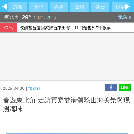
最新
熱門
專題
政治
社會
財經
29°
臺北市
氣象
(
32°
/
28°
)
快訊
陳鏞基首度回家鄉台東出賽 11日預售約5千張票
中職雄鷹簽下永田颯太郎 12日加盟儀式公布合約
美升息預期降溫 新台幣量縮升值收32.231元
慈濟10億騙局超驚人對話！律師：貧窮限想像
2026-04-30 |
旅遊經
春遊東北角 走訪貢寮雙港體驗山海美景與現
撈海味