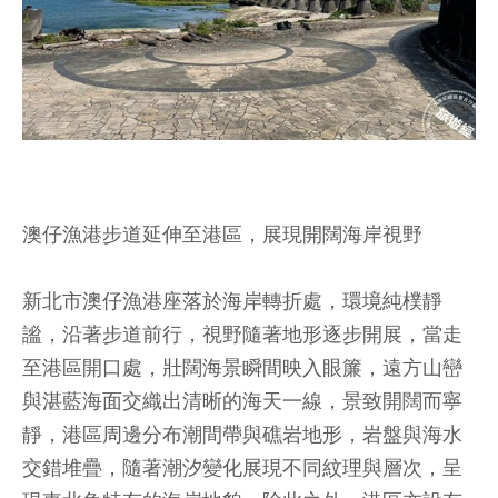
澳仔漁港步道延伸至港區，展現開闊海岸視野
新北市澳仔漁港座落於海岸轉折處，環境純樸靜
謐，沿著步道前行，視野隨著地形逐步開展，當走
至港區開口處，壯闊海景瞬間映入眼簾，遠方山巒
與湛藍海面交織出清晰的海天一線，景致開闊而寧
靜，港區周邊分布潮間帶與礁岩地形，岩盤與海水
交錯堆疊，隨著潮汐變化展現不同紋理與層次，呈