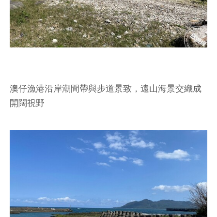
澳仔漁港沿岸潮間帶與步道景致，遠山海景交織成
開闊視野