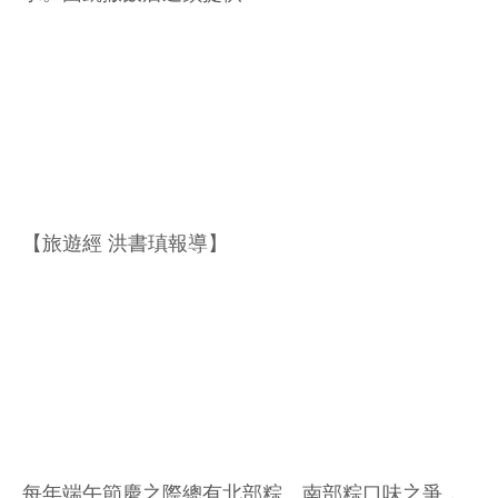
【旅遊經 洪書瑱報導】
每年端午節慶之際總有北部粽、南部粽口味之爭，