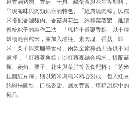
裹香滷豬肉、香菇、干貝、鹹蛋黃與花生等配料，
呈現海味與肉類結合的特色。「經典燒肉粽」以糯
米搭配香滷豬肉、香菇與花生，經粽葉蒸製，延續
傳統粽子的製作工法。「瑤柱十穀栗香粽」以十種
穀物混合糯米，並加入瑤柱、素肉塊、香菇、蝦
米、栗子與菜脯等食材。兩款全素粽品則提供不同
選擇，「紅藜菱角粽」以紅藜麥結合糯米，搭配菇
類、菱角、栗子、花生與菜脯等蔬食配料；「紫米
桂圓紅豆粽」則以紫米與糯米精心製成，包入紅豆
餡與桂圓乾，口感香甜、層次豐富，堪稱甜粽中的
極品。