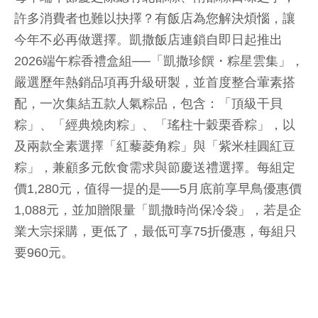
許多消費者也難以抉擇？有飯店為您解決煩惱，讓
今年不必再做選擇。凱撒飯店連鎖自即日起推出
2026端午粽香禮盒組──「凱撒珍饌・粽星雲集」，
嚴選歷年熱銷品項再升級研製，並首度整合葷素搭
配，一次集結五款人氣粽品，包含：「頂級干貝
粽」、「經典燒肉粽」、「瑤柱十穀栗香粽」，以
及兩款全素選擇「紅藜菱角粽」與「紫米桂圓紅豆
粽」，兼顧多元飲食需求與節慶送禮選擇。每組定
價1,280元，值得一提的是──5月底前享早鳥優惠價
1,088元，並加贈限量「凱撒時尚保冷袋」，若是企
業大宗採購，更低了，最低可享75折優惠，每組只
要960元。