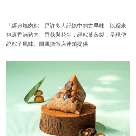
「經典燒肉粽」是許多人記憶中的古早味。以糯米
包裹香滷豬肉、香菇與花生，經粽葉蒸製，呈現傳
統粽子風味。圖凱撒飯店連鎖提供