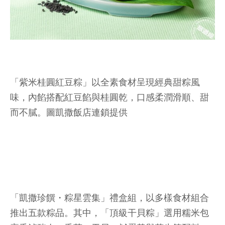
「紫米桂圓紅豆粽」以全素食材呈現經典甜粽風
味，內餡搭配紅豆餡與桂圓乾，口感柔潤滑順、甜
而不膩。圖凱撒飯店連鎖提供
「凱撒珍饌・粽星雲集」禮盒組，以多樣食材組合
推出五款粽品。其中，「頂級干貝粽」選用糯米包