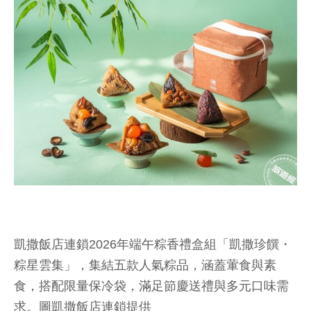
凱撒飯店連鎖2026年端午粽香禮盒組「凱撒珍饌・
粽星雲集」，集結五款人氣粽品，涵蓋葷食與素
食，搭配限量保冷袋，滿足節慶送禮與多元口味需
求。圖凱撒飯店連鎖提供