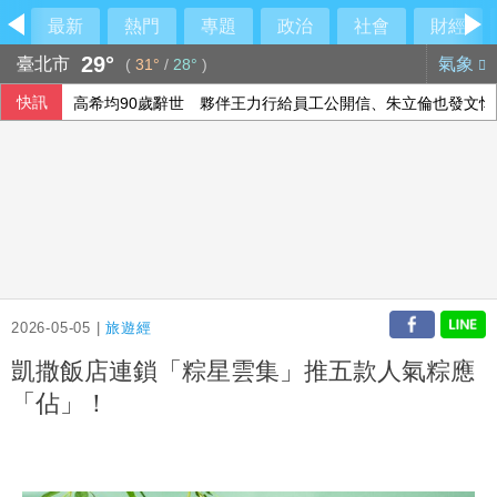
最新
熱門
專題
政治
社會
財經
29°
臺北市
氣象
(
31°
/
28°
)
快訊
高希均90歲辭世 夥伴王力行給員工公開信、朱立倫也發文悼
15家銀行、60多行員涉收地政士回扣 金管會祭專案金檢最重
德媒：中歐開始為可能升級的貿易摩擦做準備
軟銀首季淨利優於預期 投資英特爾獲豐厚回報
2026-05-05 |
旅遊經
凱撒飯店連鎖「粽星雲集」推五款人氣粽應
「佔」！