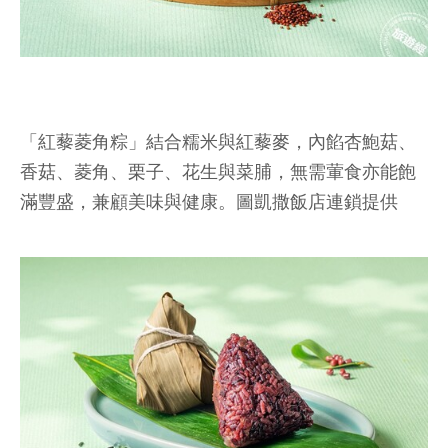
「紅藜菱角粽」結合糯米與紅藜麥，內餡杏鮑菇、
香菇、菱角、栗子、花生與菜脯，無需葷食亦能飽
滿豐盛，兼顧美味與健康。圖凱撒飯店連鎖提供