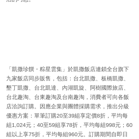
「凱撒珍饌・粽星雲集」於凱撒飯店連鎖全台旗下
九家飯店同步販售，包括：台北凱撒、板橋凱撒、
墾丁凱撒、台北凱達、內湖凱旋、阿樹國際旅店、
台北趣淘、台東趣淘及台南趣淘，消費者可向各飯
店洽詢訂購。因應企業與團體採購需求，推出分級
優惠方案：單筆訂購20至39組享定價8折，平均每
組1,024元；40至59組享78折，平均每組998元；60
組以上享75折，平均每組960元。訂購期間自即日