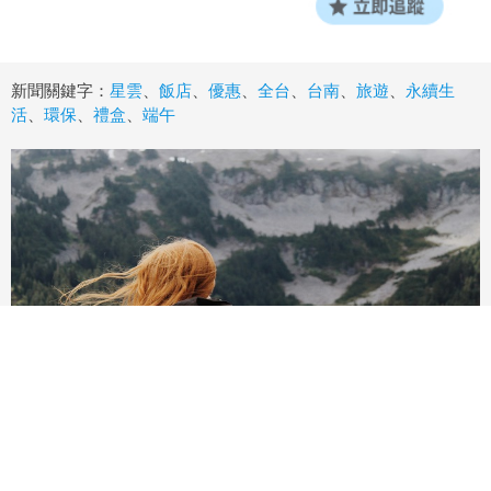
新聞關鍵字：
星雲
、
飯店
、
優惠
、
全台
、
台南
、
旅遊
、
永續生
活
、
環保
、
禮盒
、
端午
本月適合去哪玩