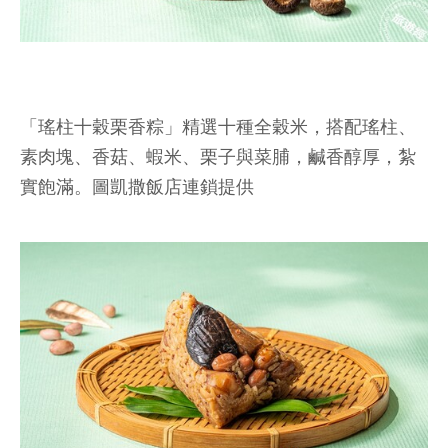
「瑤柱十穀栗香粽」精選十種全穀米，搭配瑤柱、
素肉塊、香菇、蝦米、栗子與菜脯，鹹香醇厚，紮
實飽滿。圖凱撒飯店連鎖提供