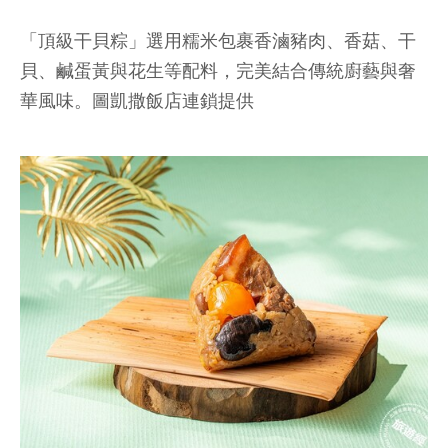
「頂級干貝粽」選用糯米包裹香滷豬肉、香菇、干
貝、鹹蛋黃與花生等配料，完美結合傳統廚藝與奢
華風味。圖凱撒飯店連鎖提供