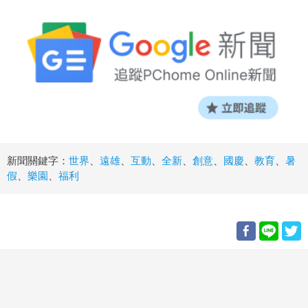
新聞關鍵字：
世界
、
遠雄
、
互動
、
全新
、
創意
、
國慶
、
教育
、
暑
假
、
樂園
、
福利