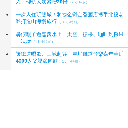
入、輕軌人次暴增20倍
(9 小時前)
一次入住玩雙城！將捷金鬱金香酒店攜手北投老
爺打造山海慢旅行
(10 小時前)
暑假親子遊嘉義水上 太空、糖果、咖啡到採果
一次玩
(11 小時前)
讓鐵道唱歌、山城起舞 車埕鐵道音樂嘉年華近
4000人父親節同歡
(11 小時前)
從五感走向五力 花蓮打造「療癒之境」邀民眾
找回身心力量
(12 小時前)
延伸閱讀
2026王功漁火節 祈福嘉年華千人烤蚵8/8登場
6
小時前
臺南榮家爸氣十足大膽炫父 失智長輩化身狀元