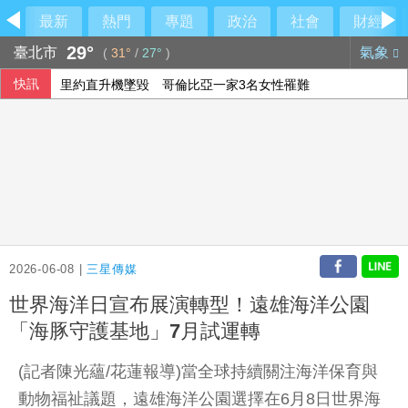
最新
熱門
專題
政治
社會
財經
29°
臺北市
氣象
(
31°
/
27°
)
快訊
里約直升機墜毀 哥倫比亞一家3名女性罹難
伊朗列荷莫茲全面開放條件 要美同意終戰並撤軍
2026-06-08 |
三星傳媒
世界海洋日宣布展演轉型！遠雄海洋公園
「海豚守護基地」7月試運轉
(記者陳光蘊/花蓮報導)當全球持續關注海洋保育與
動物福祉議題，遠雄海洋公園選擇在6月8日世界海