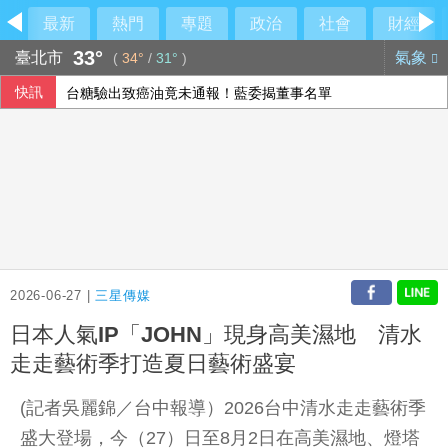
最新
熱門
專題
政治
社會
財經
33°
臺北市
氣象
(
34°
/
31°
)
快訊
台糖驗出致癌油竟未通報！藍委揭董事名單
參訪亞創中心 劉建國：雲嘉共創無人機產業廊帶
文曄上半年每股盈餘13元創歷史新高 賺贏2025年全年
緬甸總統敏昂萊正式訪問泰國 民團批勿替軍政府背書
2026-06-27 |
三星傳媒
日本人氣IP「JOHN」現身高美濕地 清水
走走藝術季打造夏日藝術盛宴
(記者吳麗錦／台中報導）2026台中清水走走藝術季
盛大登場，今（27）日至8月2日在高美濕地、燈塔