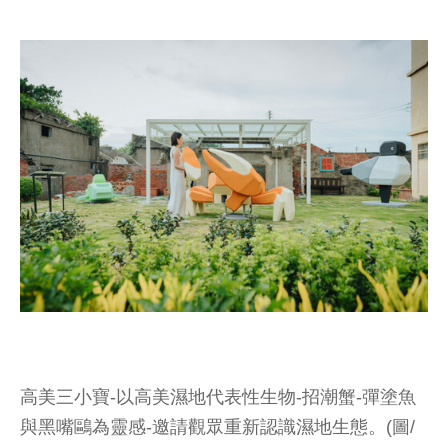
高美三小寶-以高美濕地代表性生物-招潮蟹-彈塗魚
與黑嘴鷗為靈感-邀請觀眾重新認識濕地生態。(圖/