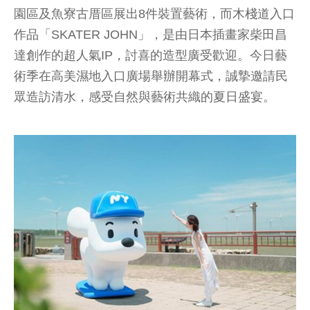
園區及魚寮古厝區展出8件裝置藝術，而木棧道入口
作品「SKATER JOHN」，是由日本插畫家柴田昌
達創作的超人氣IP，討喜的造型廣受歡迎。今日藝
術季在高美濕地入口廣場舉辦開幕式，誠摯邀請民
眾造訪清水，感受自然與藝術共織的夏日盛宴。