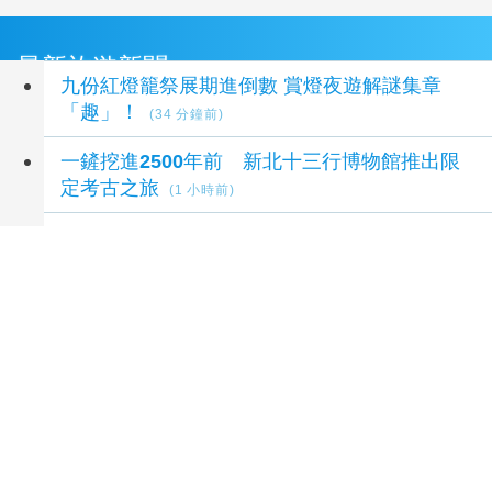
最新旅遊新聞
九份紅燈籠祭展期進倒數 賞燈夜遊解謎集章
「趣」！
(34 分鐘前)
一鏟挖進2500年前 新北十三行博物館推出限
定考古之旅
(1 小時前)
高雄藏了一條療癒海岸線！北高漁村秘境一次收
藏 限定行程搶先預約
(2 小時前)
2026日月潭花火音樂嘉年華必追！ 三場煙火
秀點亮湖畔一路嗨到11月
(2 小時前)
韓國多家主流媒體大力報導！ 台中魅力躍上國
際掀話題
(2 小時前)