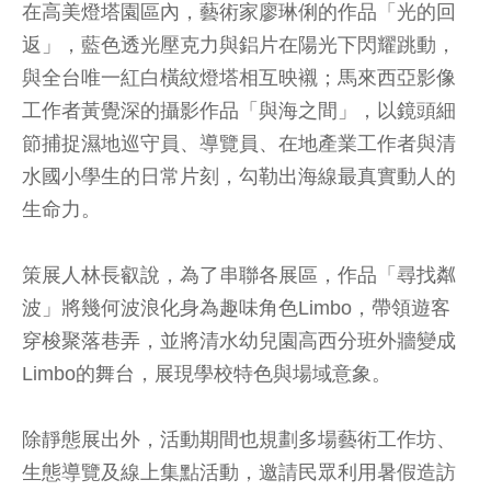
在高美燈塔園區內，藝術家廖琳俐的作品「光的回
返」，藍色透光壓克力與鋁片在陽光下閃耀跳動，
與全台唯一紅白橫紋燈塔相互映襯；馬來西亞影像
工作者黃覺深的攝影作品「與海之間」，以鏡頭細
節捕捉濕地巡守員、導覽員、在地產業工作者與清
水國小學生的日常片刻，勾勒出海線最真實動人的
生命力。
策展人林長叡說，為了串聯各展區，作品「尋找粼
波」將幾何波浪化身為趣味角色Limbo，帶領遊客
穿梭聚落巷弄，並將清水幼兒園高西分班外牆變成
Limbo的舞台，展現學校特色與場域意象。
除靜態展出外，活動期間也規劃多場藝術工作坊、
生態導覽及線上集點活動，邀請民眾利用暑假造訪