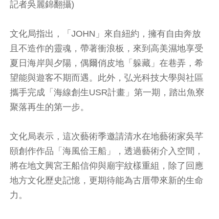
記者吳麗錦翻攝)
文化局指出，「JOHN」來自紐約，擁有自由奔放
且不造作的靈魂，帶著衝浪板，來到高美濕地享受
夏日海岸與夕陽，偶爾俏皮地「躲藏」在巷弄，希
望能與遊客不期而遇。此外，弘光科技大學與社區
攜手完成「海線創生USR計畫」第一期，踏出魚寮
聚落再生的第一步。
文化局表示，這次藝術季邀請清水在地藝術家吳芊
頤創作作品「海風佮王船」，透過藝術介入空間，
將在地文興宮王船信仰與廟宇紋樣重組，除了回應
地方文化歷史記憶，更期待能為古厝帶來新的生命
力。