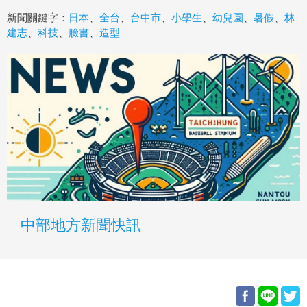
新聞關鍵字：
日本
、
全台
、
台中市
、
小學生
、
幼兒園
、
暑假
、
林
建志
、
科技
、
臉書
、
造型
中部地方新聞快訊