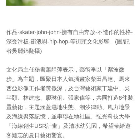
作品-skater-john-john-擁有自由奔放-不造作的性格-
深受滑板-衝浪與-hip-hop-等街頭文化影響。(圖/記
者吳麗錦翻攝)
文化局主任秘書蕭靜萍表示，藝術季以「粼波微
步」為主題，匯聚日本人氣插畫家柴田昌達、馬來
西亞影像工作者黃覺深，及台灣藝術家丁建中、吳
芊頤、林建志、廖琳俐、張家偉等，共同打造8件裝
置藝術，主題涵蓋濕地生態、潮汐律動、風力地景
及海線聚落記憶，並串聯在地社區、弘光科技大學
「海線創生USR計畫」及清水幼兒園，希望帶給遊
客難忘的夏日藝術饗宴。