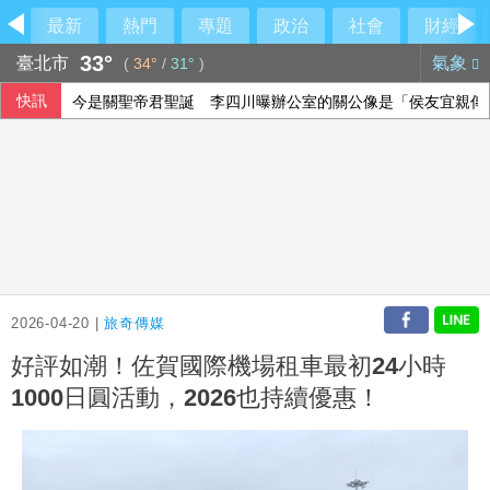
最新
熱門
專題
政治
社會
財經
33°
臺北市
氣象
(
34°
/
31°
)
快訊
今是關聖帝君聖誕 李四川曝辦公室的關公像是「侯友宜親傳
白委妥協仍堅持凍預算！韓國瑜笑虧陳清龍
熊本地震災區加緊防颱 搶修堤防、醫療船暫停服務
荷莫茲海峽可望重啟通航 金價連4漲創7週來高點
2026-04-20 |
旅奇傳媒
好評如潮！佐賀國際機場租車最初24小時
1000日圓活動，2026也持續優惠！