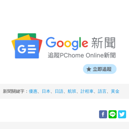
新聞關鍵字：
優惠
、
日本
、
日語
、
航班
、
計程車
、
語言
、
黃金