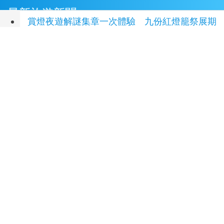
最新旅遊新聞
賞燈夜遊解謎集章一次體驗 九份紅燈籠祭展期
最後倒數
(2 小時前)
跟著大白熊漫遊嘉義市 黃敏惠公布尋熊地圖吸
客
(2 小時前)
高雄最大親子遊樂園8/8開幕！30項設施免費
玩、YOYO家族嗨翻暑假
(3 小時前)
台北板橋馥華艾美酒店全新開幕 感官藝術策展
打造旅居新風格
(3 小時前)
虎頭埤森林秘境！「枯樹籬步道」生態復育有成
走進大自然生命教室
(3 小時前)
延伸閱讀
辦女警洩個資查到共諜案 前雲林縣長秘書等人