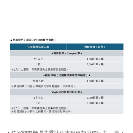
▲佐賀國際機場共乘計程車租車費用價目表。 圖：