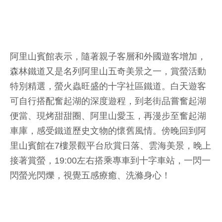
阿里山賓館表示，隨著親子客層和外國遊客增加，
森林鐵道又是名列阿里山五奇美景之一，賞螢活動
特別精選，螢火蟲旺盛的十字社區鐵道。白天遊客
可自行搭配奮起湖的深度遊程，到老街品嘗奮起湖
便當、現烤甜甜圈、阿里山愛玉，再漫步至奮起湖
車庫，感受鐵道歷史文物的懷舊風情。傍晚回到阿
里山賓館在7樓景觀平台欣賞日落、雲海美景，晚上
接著賞螢，19:00左右搭乘專車到十字車站，一閃一
閃螢光閃爍，視覺五感療癒、洗滌身心！