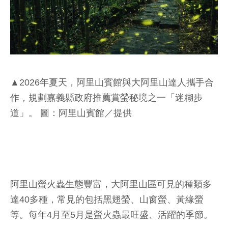
▲2026年夏天，阿里山賓館與大阿里山達人攜手合
作，規劃嘉義縣政府推薦賞螢秘境之一「迷糊步
道」。 圖：阿里山賓館／提供
阿里山螢火蟲生態豐富，大阿里山區可見的種類多
達40多種，常見的包括黑翅螢、山窗螢、黃緣螢
等。每年4月至5月是螢火蟲最旺盛、活躍的季節。