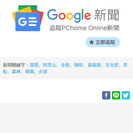
新聞關鍵字：
賞螢
、
阿里山
、
全新
、
咖啡
、
嘉義縣
、
文化部
、
景
點
、
森林
、
樂園
、
步道