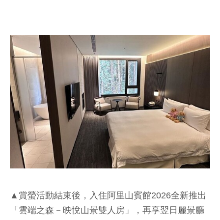
▲賞螢活動結束後，入住阿里山賓館2026全新推出
「雲端之森－映悅山景雙人房」，再享翌日麗景廳