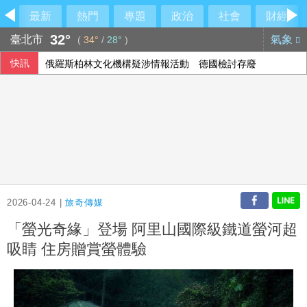
最新
熱門
專題
政治
社會
財經
32°
臺北市
氣象
(
34°
/
28°
)
快訊
俄羅斯柏林文化機構疑涉情報活動 德國檢討存廢
楊德昌影展布魯塞爾登場 藉大師作品探索台灣文化
美伊達協議重開荷莫茲海峽？ 川普：可能很快有結果
孩子搭飛機鬧不停？專家教6招安撫 別只急著要求「不要哭
2026-04-24 |
旅奇傳媒
「螢光奇緣」登場 阿里山國際級鐵道螢河超
吸睛 住房贈賞螢體驗