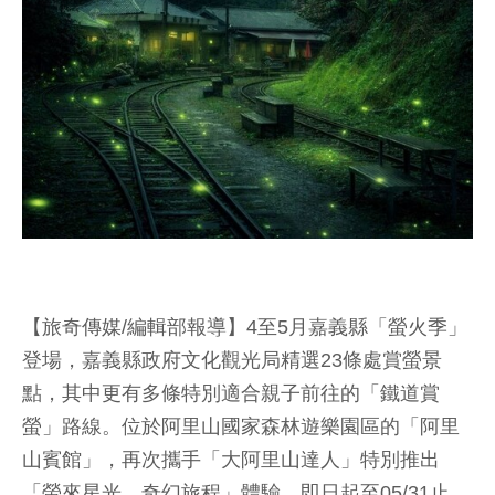
【旅奇傳媒/編輯部報導】4至5月嘉義縣「螢火季」
登場，嘉義縣政府文化觀光局精選23條處賞螢景
點，其中更有多條特別適合親子前往的「鐵道賞
螢」路線。位於阿里山國家森林遊樂園區的「阿里
山賓館」，再次攜手「大阿里山達人」特別推出
「螢來星光，奇幻旅程」體驗，即日起至05/31止，