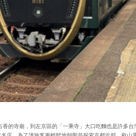
古香的寺廟，到左京區的「一乘寺」大口吃麵也是許多台
名店。為了讓旅客更輕鬆地朝聖並探索京都近郊，叡山電車