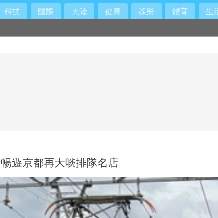
科技
國際
大陸
健康
娛樂
體育
生
立調查小組
」暢遊京都再大啖排隊名店