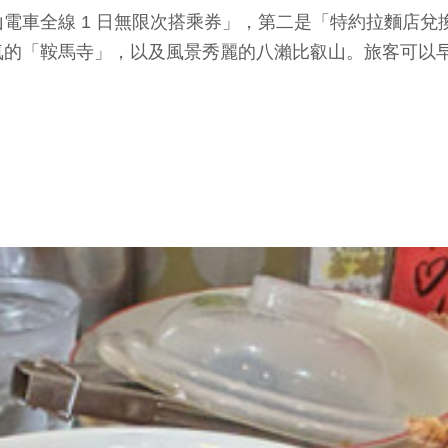
車全線 1 日無限次搭乘券」，第二是「特約拉麵店兌換
氣的「鞍馬寺」，以及風景秀麗的八瀨比叡山。旅客可以