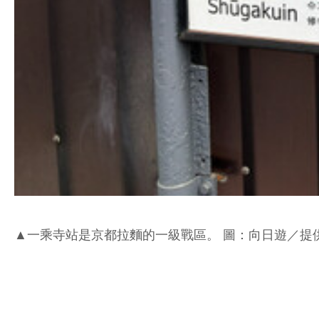
▲一乘寺站是京都拉麵的一級戰區。 圖：向日遊／提