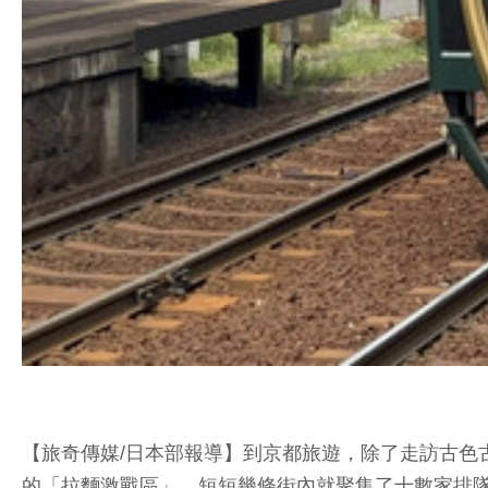
【旅奇傳媒/日本部報導】到京都旅遊，除了走訪古色
的「拉麵激戰區」，短短幾條街內就聚集了十數家排隊