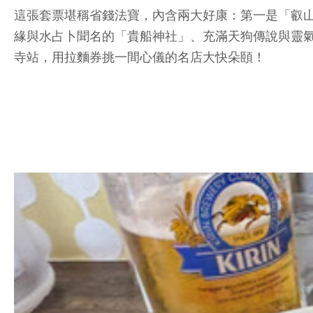
這張套票堪稱省錢法寶，內含兩大好康：第一是「叡山電
緣與水占卜聞名的「貴船神社」、充滿天狗傳說與靈
寺站，用拉麵券挑一間心儀的名店大快朵頤！