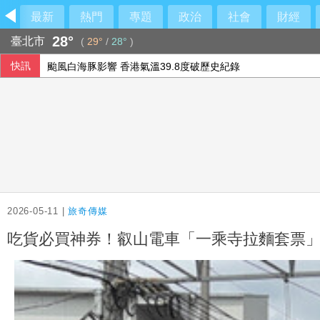
最新
熱門
專題
政治
社會
財經
28°
臺北市
(
29°
/
28°
)
颱風白海豚影響 香港氣溫39.8度破歷史紀錄
快訊
李冠德遭134頁申訴控霸凌、公款私用、酒駕 外交部證實成
蔣萬安堅稱政府擋疫苗 沈伯洋：不好好說明反而造更多的謠
全台連抗議長崎原爆典禮矮化台灣 質疑中國施壓
2026-05-11 |
旅奇傳媒
吃貨必買神券！叡山電車「一乘寺拉麵套票