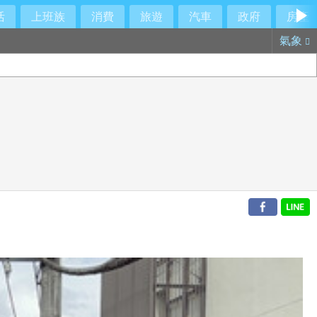
活
上班族
消費
旅遊
汽車
政府
房產
氣象