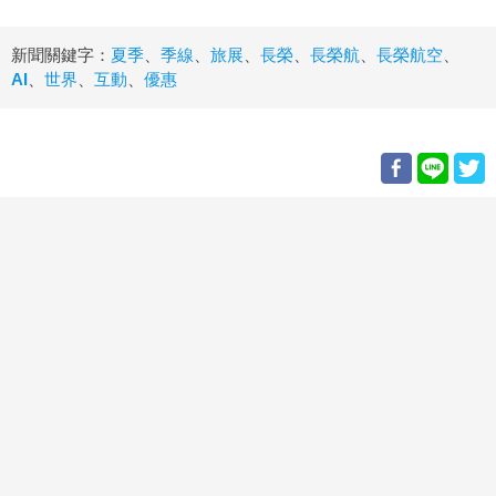
新聞關鍵字：
夏季
、
季線
、
旅展
、
長榮
、
長榮航
、
長榮航空
、
AI
、
世界
、
互動
、
優惠