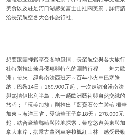
美食以及駐足河口湖感受富士山壯闊美景，詳情請
洽長榮航空各大合作旅行社。
想要跟團輕鬆享受各地風情，長榮航空與各大旅行
社特別推出兼具優惠與特色的團體行程，「魅力歐
洲」帶來「經典南法西班牙～百年小火車巴塞隆
納．巴黎14日」169,900元起，一次走訪浪漫南法
與熱情伊比利半島，來一趟歐洲藝術與自然交織的
旅程；「玩美加族」則推出「藍寶石公主遊輪 楓華
加東～海洋三省．愛德華王子島18天」278,000元
起，結合豪華郵輪與陸地探索，帶您悠遊美東與加
拿大東岸，搭乘古董列車穿梭楓紅山林，感受最動