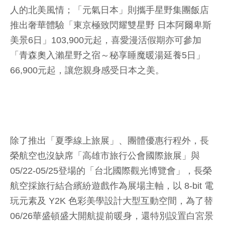
人的北美風情；「元氣日本」則攜手星野集團飯店
推出奢華體驗「東京極致閃耀雙星野 日本阿爾卑斯
美景6日」103,900元起，喜愛漫活假期亦可參加
「青森奧入瀨星野之宿～秘享睡魔暖湯延養5日」
66,900元起，讓您親身感受日本之美。
除了推出「夏季線上旅展」、團體優惠行程外，長
榮航空也沒缺席「高雄市旅行公會國際旅展」與
05/22-05/25登場的「台北國際觀光博覽會」，長榮
航空採旅行結合繽紛遊戲作為展場主軸，以 8-bit 電
玩元素及 Y2K 色彩美學設計大型互動空間，為了替
06/26華盛頓盛大開航提前暖身，還特別設置白宮景