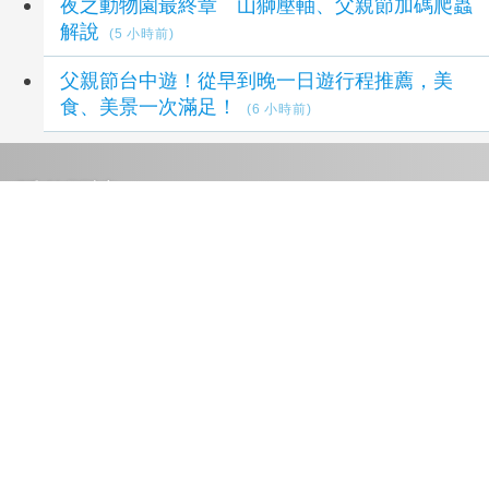
夜之動物園最終章 山獅壓軸、父親節加碼爬蟲
解說
(5 小時前)
父親節台中遊！從早到晚一日遊行程推薦，美
食、美景一次滿足！
(6 小時前)
延伸閱讀
4大核心業務同步成長 聯邦銀上半年賺35億
3
小時前
台股高價股撐盤再現雙萬金 量縮跌214點守住
季線
7 小時前
台股高價股撐盤再現雙萬金 量縮跌214點守住
季線
7 小時前
台股收跌214點 權值股漲跌互見、雙萬金再現
9 小時前