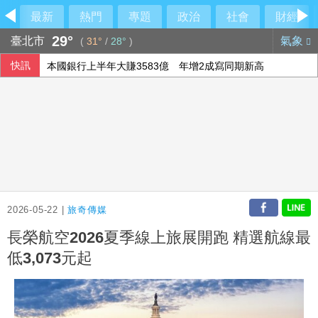
最新
熱門
專題
政治
社會
財經
29°
臺北市
氣象
(
31°
/
28°
)
快訊
本國銀行上半年大賺3583億 年增2成寫同期新高
軟銀首季淨利優於預期 投資英特爾獲豐厚回報
設局詐騙慈濟10.6億 前彰化律師公會理事長陳昱瑄續押禁見
今彩539第115190期 頭獎3注中獎
2026-05-22 |
旅奇傳媒
長榮航空2026夏季線上旅展開跑 精選航線最
低3,073元起