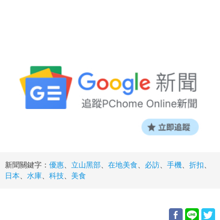
新聞關鍵字：
優惠
、
立山黑部
、
在地美食
、
必訪
、
手機
、
折扣
、
日本
、
水庫
、
科技
、
美食