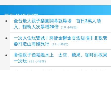
最新旅遊新聞
全台最大親子樂園開幕就爆場 首日3萬人湧
入、輕軌人次暴增20倍
(10 小時前)
一次入住玩雙城！將捷金鬱金香酒店攜手北投老
爺打造山海慢旅行
(11 小時前)
暑假親子遊嘉義水上 太空、糖果、咖啡到採果
一次玩
(11 小時前)
讓鐵道唱歌、山城起舞 車埕鐵道音樂嘉年華近
4000人父親節同歡
(12 小時前)
從五感走向五力 花蓮打造「療癒之境」邀民眾
找回身心力量
(12 小時前)