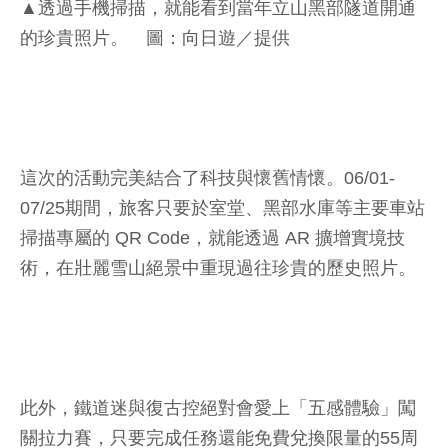
▲透過手機掃描，就能看到當年立山黑部隧道開通
的珍貴照片。 圖：向日遊／提供
這次的活動完美結合了科技與懷舊情懷。06/01-
07/25期間，旅客只要於室堂、黑部水庫等主要車站
掃描專屬的 QR Code，就能透過 AR 擴增實境技
術，在壯麗雪山絕景中重現過往珍貴的歷史照片。
此外，鐵道迷與復古控絕對會愛上「五感體驗」闖
關拉力賽，只要完成任務還能免費兌換限量的55周