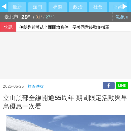
最新
熱門
專題
政治
社會
財經
29°
臺北市
氣象
(
31°
/
27°
)
快訊
伊朗列荷莫茲全面開放條件 要美同意終戰並撤軍
2026-05-25 |
旅奇傳媒
立山黑部全線開通55周年 期間限定活動與早
鳥優惠一次看