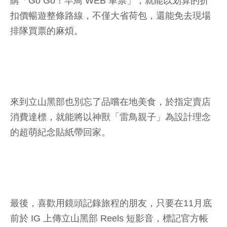
購「Go Go！早鳥 WEB 車票」，就能以划算的折
扣價暢遊整條路線，不僅大省荷包，還能免去現場
排隊買票的麻煩。
來到立山黑部也別忘了品嚐在地美食，於指定賣店
消費達標，就能將以神獸「雷鳥親子」為設計理念
的超萌紀念貼紙帶回家。
最後，喜歡用鏡頭記錄旅程的朋友，只要在11月底
前於 IG 上傳立山黑部 Reels 短影音，標記官方帳