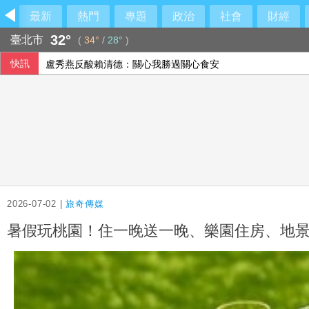
最新
熱門
專題
政治
社會
財經
32°
臺北市
(
34°
/
28°
)
快訊
颱風白海豚侵襲日本沖繩3傷 各地實施交管
李灝宇替補2打數未敲安 拚MLB台將單季最多安卡關
國民黨推AI發言人！「鄭小文」首亮相
盧秀燕反酸賴清德：關心我勝過關心食安
2026-07-02 |
旅奇傳媒
暑假玩桃園！住一晚送一晚、樂園住房、地景