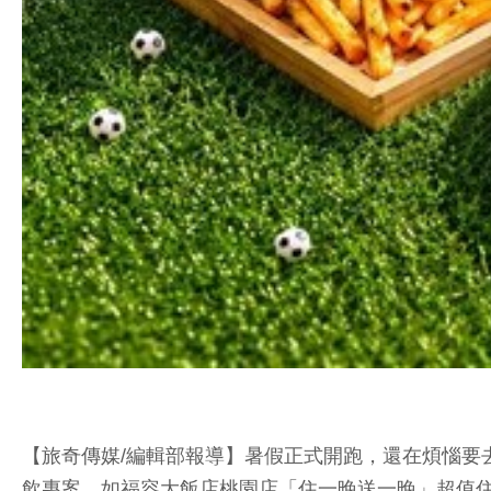
【旅奇傳媒/編輯部報導】暑假正式開跑，還在煩惱要
飲專案，如福容大飯店桃園店「住一晚送一晚」超值住房