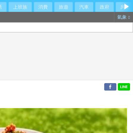
活
上班族
消費
旅遊
汽車
政府
房產
氣象