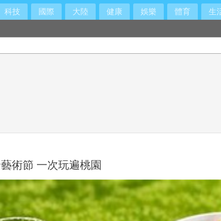
科技
國際
大陸
健康
娛樂
體育
生
藝術節 一次玩遍桃園