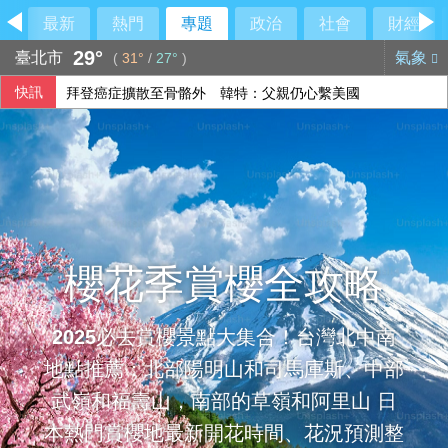
最新
熱門
專題
政治
社會
財經
29°
臺北市
氣象
(
31°
/
27°
)
快訊
拜登癌症擴散至骨骼外 韓特：父親仍心繫美國
里約直升機墜毀 哥倫比亞一家3名女性罹難
櫻花季賞櫻全攻略
2025必去賞櫻景點大集合！台灣北中南
地點推薦：北部陽明山和司馬庫斯、中部
武嶺和福壽山，南部的草嶺和阿里山 日
本熱門賞櫻地最新開花時間、花況預測整